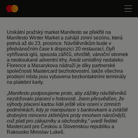
Unikátní pražský market Manifesto se překřtil na
Manifesto Winter Market a zahájil zimní sezónu, která
potrvá až do 23. prosince. Návštěvníkům bude v
předvánočním čase k dispozici 20 restaurací, čtyři
vyhřívaná iglú, spousta zářičů, ohniště, vánoční stromek
a neokoukané adventní trhy. Areál umístěný nedaleko
Florence a Masarykova nádraží je díky partnerské
společnosti Mastercard bezhotovostní, takže všechna
prodejní místa jsou vybavena bezkontaktními terminály
na platební karty.
„
Manifesto podporujeme proto, aby zážitky návštěvníků
nezdržovalo placení v hotovosti. Jsem přesvědčen, že
výhody placení kartou lidé ještě více ocení v zimních
podmínkách, kdy je manipulace s bankovkami a zvláště
drobnými mincemi zkřehlými prsty mnohem náročnější,
což platí pro zákazníky a obchodníky,“
uvedl ředitel
Mastercard pro Českou a Slovenskou republiku a
Rakousko Miroslav Lukeš.