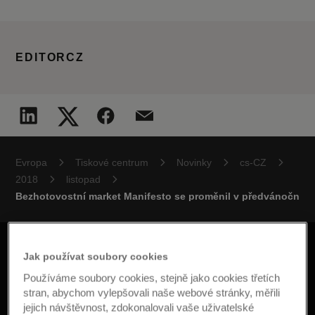
EDITORCZ
Evropa
Tiskové centrum
Novinky
cs-CZ
2018
listopad
Bezhotovostní market Manifesto se proměnil v předvánoční z
Jak používat soubory cookies
Používáme soubory cookies, stejně jako cookies třetích
stran, abychom vylepšovali naše webové stránky, měřili
jejich návštěvnost, zdokonalovali vaše uživatelské