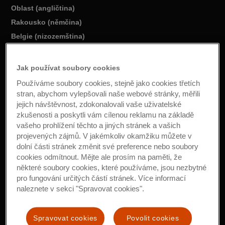
Oblast (angličtina)
Rakousko (němčina)
Belgie (nizozemština)
Belgie (francouzština)
Česká republika (čeština)
Jak používat soubory cookies
Dánsko (dánština)
Používáme soubory cookies, stejně jako cookies třetích
Francie (francouzština)
stran, abychom vylepšovali naše webové stránky, měřili
jejich návštěvnost, zdokonalovali vaše uživatelské
Německo (němčina)
zkušenosti a poskytli vám cílenou reklamu na základě
Maďarsko (maďarština)
vašeho prohlížení těchto a jiných stránek a vašich
Itálie (italština)
projevených zájmů. V jakémkoliv okamžiku můžete v
dolní části stránek změnit své preference nebo soubory
Lucembursko (francouzština)
cookies odmítnout. Mějte ale prosím na paměti, že
Nizozemsko (nizozemština)
některé soubory cookies, které používáme, jsou nezbytné
Norsko (norština)
pro fungování určitých částí stránek. Více informací
naleznete v sekci "Spravovat cookies".
Polsko (polština)
Portugalsko (portugalština)
Spravovat cookies
Povolit cookies
Španělsko (španělština)