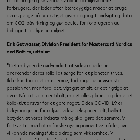
forbrugere, der leder efter bæredygtige måder at bruge
deres penge på. Værktøjet giver adgang til indsigt og data
om CO2-påvirkning og gør det let for forbrugeren at
bidrage til at hjælpe miljøet.
Erik Gutwasser, Division President for Mastercard Nordics
and Baltics, udtaler
:
"Det er bydende nødvendigt, at virksomhederne
anerkender deres rolle i at sørge for, at planeten trives.
Ikke kun fordi det er et emne, forbrugerne udviser stor
passion for, men fordi det, vigtigst af alt, er det rigtige at
gøre. Når alt kommer til alt, er det alles planet, og der er et
kollektivt ansvar for at gøre noget. Siden COVID-19 er
bekymringerne for miljøet vokset eksponentielt, hvilket
betyder, at vores indsats må og skal gøre det samme. Vi
fortsætter med at udforske nye og innovative måder, hvor
vi kan yde meningsfulde bidrag som virksomhed. Vi
arbejder også hårdt på at dele vores ambitioner med et