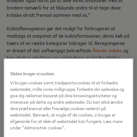
bredere netværk for at tilskynde andre til at tage disse
kritiske skridt fremad sammen med os."
Kulstofberegneren gør det muligt for forbrugeren at
modtage et snapshot af de kulstofemissioner, deres køb på
tværs af en række kategorier bidrager til. Beregningerne
er drevet af det uafhængigt bekræftede
Ålands-indeks
og
kan styrkes yderligere via relaterbare og let forståelige
ækvivalenter (som f.eks. antallet af træer, der kræves for
at absorbere en tilsvarende mængde CO
,) og tips om at
Sådan bruger vi cookies
2
leve mere bæredygtigt. Forbrugerne får også mulighed for
Vi bruger cookies samt tredjepartscookies til at forbedre
at bidrage direkte til skovgenskabelsesprojekter under
webstedet, måle vores målgruppe, forbedre din oplevelse og
Priceless Planet Coalition
.
give dig reklamer baseret på dine browsingaktiviteter og
interesser på dette og andre websteder. Du kan altid ændre
"Ved at engagere en hel branche i at muliggøre både
dine præferencer eller fravælge cookies nederst på
individuel indsigt og kollektiv handling har Mastercard
webstedet. Bemærk, at nogle af de cookies, vi bruger, er
afgørende for, at dele af webstedet kan fungere. Læs mere
redefineret den rolle, den finansielle sektor kan spille i
under "Administrér cookies".
håndteringen af klimakrisen i hverdagen," udtaler Mathias
Wikström, CEO for Doconomy. "Hvor andre taler om