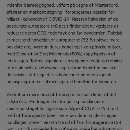
indenfor bæredygtighed, udført på vegne af Mastercard,
afslører en markant stigning i forbrugernes passion for
miljøet i kølvandet af COVID-19. Næsten halvdelen af de
adspurgte europæere (48 pct.) finder det nu vigtigere at
reducere deres CO2-fodaftryk end før pandemien. Faktisk
er mere end halvdelen af europæerne (52 %) blevet mere
bevidste om, hvordan deres handlinger kan påvirke miljøet,
med Generation Z og Millennials (58%) i spydspidsen af
udviklingen. Tallene signalerer en stigende tendens i retning
af miljøbevidste købevaner og forbrug blandt mennesker,
der ønsker at bruge deres købevaner og medfølgende
bonusprogrammer til meningsfuld handling for planeten.
Ønsket om mere bevidst forbrug er vokset i løbet af det
sidste årti. Ændringer i holdninger og handlinger er
imidlertid steget hurtigere som følge af COVID-19. I takt
med at forbrugerne bliver mere bevidste om deres egne
handlinger, mener næsten tre ud af fem forbrugere nu (58
pct.), at virksomheder bør opføre sig mere bæredygtigt og