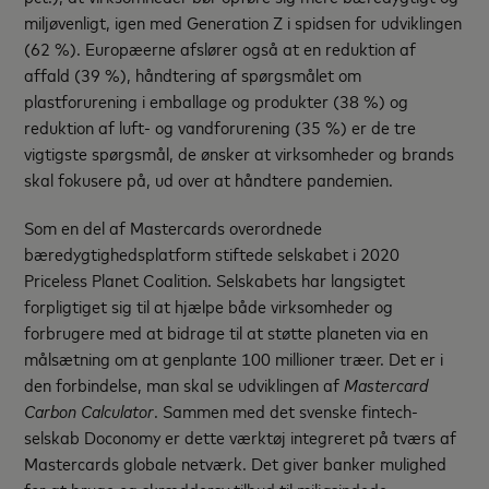
miljøvenligt, igen med Generation Z i spidsen for udviklingen
(62 %). Europæerne afslører også at en reduktion af
affald (39 %), håndtering af spørgsmålet om
plastforurening i emballage og produkter (38 %) og
reduktion af luft- og vandforurening (35 %) er de tre
vigtigste spørgsmål, de ønsker at virksomheder og brands
skal fokusere på, ud over at håndtere pandemien.
Som en del af Mastercards overordnede
bæredygtighedsplatform stiftede selskabet i 2020
Priceless Planet Coalition. Selskabets har langsigtet
forpligtiget sig til at hjælpe både virksomheder og
forbrugere med at bidrage til at støtte planeten via en
målsætning om at genplante 100 millioner træer. Det er i
den forbindelse, man skal se udviklingen af
Mastercard
Carbon Calculator
. Sammen med det svenske fintech-
selskab Doconomy er dette værktøj integreret på tværs af
Mastercards globale netværk. Det giver banker mulighed
for at bruge og skræddersy tilbud til miljøsindede