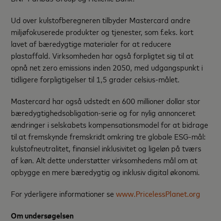
Ud over kulstofberegneren tilbyder Mastercard andre
miljøfokuserede produkter og tjenester, som f.eks. kort
lavet af bæredygtige materialer for at reducere
plastaffald. Virksomheden har også forpligtet sig til at
opnå net zero emissions inden 2050, med udgangspunkt i
tidligere forpligtigelser til 1,5 grader celsius-målet.
Mastercard har også udstedt en 600 millioner dollar stor
bæredygtighedsobligation-serie og for nylig annonceret
ændringer i selskabets kompensationsmodel for at bidrage
til at fremskynde fremskridt omkring tre globale ESG-mål:
kulstofneutralitet, finansiel inklusivitet og ligeløn på tværs
af køn. Alt dette understøtter virksomhedens mål om at
opbygge en mere bæredygtig og inklusiv digital økonomi.
For yderligere informationer se
www.PricelessPlanet.org
Om undersøgelsen