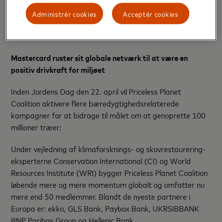
vigtigheden af ESG gør Mastercard noget, der fungerer
Administrér cookies
Acceptér cookies
lige ved forbrugerens fingerspidser og i målingerne for hver
transaktion, der får hvert køb til at tælle."
Mastercard ruster sit globale netværk til at være en
positiv drivkraft for miljøet
Inden Jordens Dag den 22. april vil Priceless Planet
Coalition aktivere flere bæredygtighedsrelaterede
kampagner for at bidrage til målet om at genoprette 100
millioner træer:
Under vejledning af klimaforsknings- og skovrestaurering-
eksperterne Conservation International (CI) og World
Resources Institute (WRI) bygger Priceless Planet Coalition
løbende mere og mere momentum globalt og omfatter nu
mere end 50 medlemmer. Blandt de nyeste partnere i
Europa er: ekko, GLS Bank, Paybox Bank, UKRSIBBANK
BNP Paribas Group og Hellenic Bank.