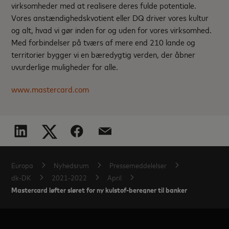
virksomheder med at realisere deres fulde potentiale.
Vores anstændighedskvotient eller DQ driver vores kultur
og alt, hvad vi gør inden for og uden for vores virksomhed.
Med forbindelser på tværs af mere end 210 lande og
territorier bygger vi en bæredygtig verden, der åbner
uvurderlige muligheder for alle.
www.mastercard.com
Europa
Nyhedsrum
Pressemeddelelser
dk-DK
2021-2022
April
Mastercard løfter sløret for ny kulstof-beregner til banker