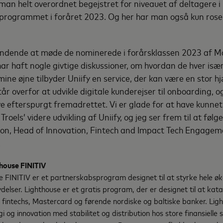
an helt overordnet begejstret for niveauet af deltagere 
programmet i foråret 2023. Og her har man også kun roser 
ndende at møde de nominerede i forårsklassen 2023 af M
 har haft nogle givtige diskussioner, om hvordan de hver i
mine øjne tilbyder Uniify en service, der kan være en stor 
år overfor at udvikle digitale kunderejser til onboarding, og
live efterspurgt fremadrettet. Vi er glade for at have kunne
 Troels’ videre udvikling af Uniify, og jeg ser frem til at følg
son, Head of Innovation, Fintech and Impact Tech Engage
.
house FINITIV
 FINITIV er et partnerskabsprogram designet til at styrke hele øk
ydelser. Lighthouse er et gratis program, der er designet til at kat
fintechs, Mastercard og førende nordiske og baltiske banker. Ligh
 og innovation med stabilitet og distribution hos store finansielle