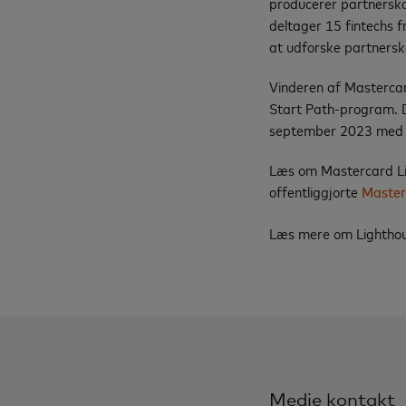
producerer partnerska
deltager 15 fintechs 
at udforske partnersk
Vinderen af Mastercar
Start Path-program. D
september 2023 med fo
Læs om Mastercard Lig
offentliggjorte
Master
Læs mere om Lighthou
Medie kontakt