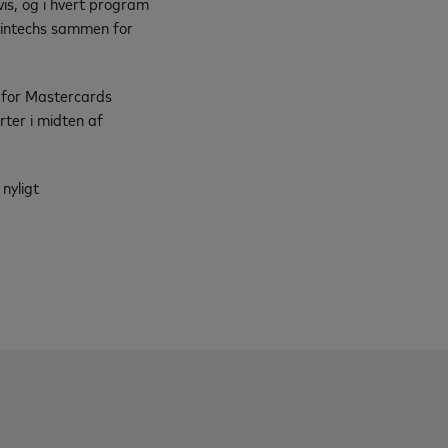
is, og i hvert program
 fintechs sammen for
e for Mastercards
ter i midten af
nyligt