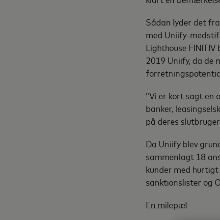
Sådan lyder det fra
med Uniify-medstif
Lighthouse FINITIV 
2019 Uniify, da de 
forretningspotentia
”Vi er kort sagt en
banker, leasingsels
på deres slutbruger
Da Uniify blev grund
sammenlagt 18 ansa
kunder med hurtigt 
sanktionslister og 
En milepæl