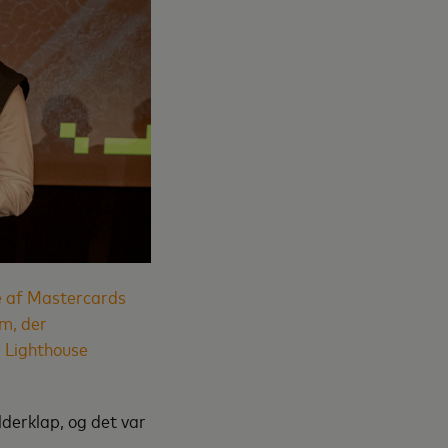
e af Mastercards
rm, der
e Lighthouse
lderklap, og det var