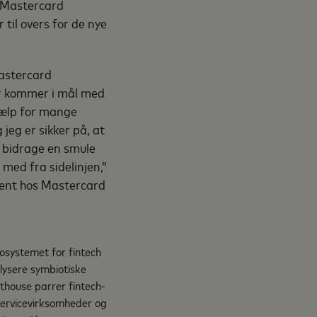
i Mastercard
til overs for de nye
astercard
sær kommer i mål med
hjælp for mange
 jeg er sikker på, at
t bidrage en smule
e med fra sidelinjen,”
ment hos Mastercard
osystemet for fintech
alysere symbiotiske
thouse parrer fintech-
 servicevirksomheder og