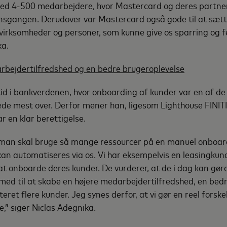
med 4-500 medarbejdere, hvor Mastercard og deres partner
nsgangen. Derudover var Mastercard også gode til at sætt
f virksomheder og personer, som kunne give os sparring og 
ka.
rbejdertilfredshed og en bedre brugeroplevelse
tid i bankverdenen, hvor onboarding af kunder var en af d
de mest over. Derfor mener han, ligesom Lighthouse FINI
ar en klar berettigelse.
at man skal bruge så mange ressourcer på en manuel onboar
kan automatiseres via os. Vi har eksempelvis en leasingkund
t onboarde deres kunder. De vurderer, at de i dag kan gøre
er med til at skabe en højere medarbejdertilfredshed, en be
teret flere kunder. Jeg synes derfor, at vi gør en reel forske
e,” siger Niclas Adegnika.