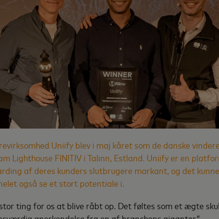
evirksomhed Uniify blev i maj kåret som de danske vinder
 Lighthouse FINITIV i Talinn, Estland. Uniify er en platfo
arding af deres kunders slutbrugere markant, og det kunn
et også se et stort potentiale i.
stor ting for os at blive råbt op. Det føltes som et ægte sku
esværdig anerkendelse fra en af branchens giganter.”