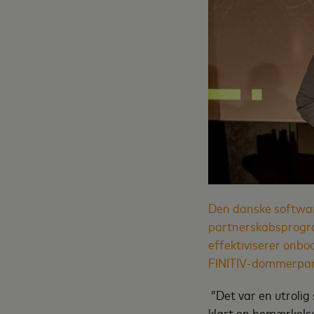
Den danske softwar
partnerskabsprogram
effektiviserer onbo
FINITIV-dommerpanel
”Det var en utrolig 
klart en bemærkels