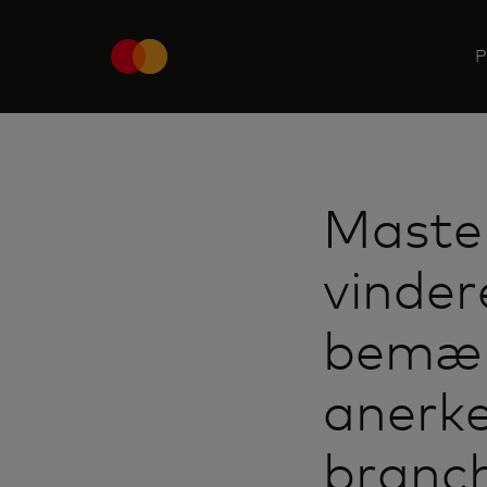
P
Master
vinder
bemær
anerke
branch