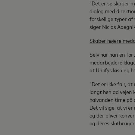
”Det er selskaber 
dialog med direktio
forskellige typer a
siger Niclas Adegni
Skaber højere meda
Selv har han en for
medarbejdere klage
at Uniifys løsning h
”Det er ikke fair, 
langt hen ad vejen 
halvanden time på a
Det vil sige, at vi 
og der bliver konver
og deres slutbruger