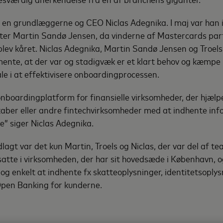
 en grundlæggerne og CEO Niclas Adegnika. I maj var han i 
ter Martin Sandø Jensen, da vinderne af Mastercards p
blev kåret. Niclas Adegnika, Martin Sandø Jensen og Troels 
mente, at der var og stadigvæk er et klart behov og kæmpe
le i at effektivisere onboardingprocessen.
 onboardingplatform for finansielle virksomheder, der hjælp
kaber eller andre fintechvirksomheder med at indhente in
e” siger Niclas Adegnika.
lagt var det kun Martin, Troels og Niclas, der var del af te
tte i virksomheden, der har sit hovedsæde i København, o
og enkelt at indhente fx skatteoplysninger, identitetsoplys
Open Banking for kunderne.