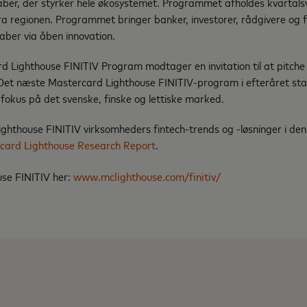
ber, der styrker hele økosystemet. Programmet afholdes kvartalsv
fra regionen. Programmet bringer banker, investorer, rådgivere og
aber via åben innovation.
d Lighthouse FINITIV Program modtager en invitation til at pitch
et næste Mastercard Lighthouse FINITIV-program i efteråret star
kus på det svenske, finske og lettiske marked.
hthouse FINITIV virksomheders fintech-trends og -løsninger i den 
card Lighthouse Research Report
.
se FINITIV her:
www.mclighthouse.com/finitiv/