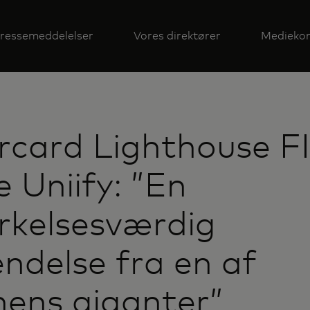
ressemeddelelser
Vores direktører
Mediekon
card Lighthouse FI
e Uniify: ”En
kelsesværdig
ndelse fra en af
ens giganter”