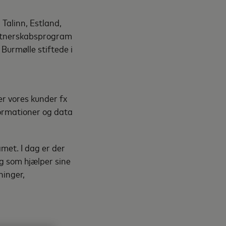
Talinn, Estland,
artnerskabsprogram
Burmølle stiftede i
er vores kunder fx
formationer og data
amet. I dag er der
g som hjælper sine
ninger,