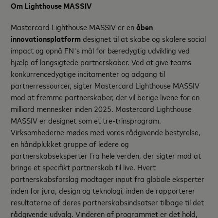
Om Lighthouse MASSIV
Mastercard Lighthouse MASSIV er en
åben
innovationsplatform
designet til at skabe og skalere social
impact og opnå FN's mål for bæredygtig udvikling ved
hjælp af langsigtede partnerskaber. Ved at give teams
konkurrencedygtige incitamenter og adgang til
partnerressourcer, sigter Mastercard Lighthouse MASSIV
mod at fremme partnerskaber, der vil berige livene for en
milliard mennesker inden 2025. Mastercard Lighthouse
MASSIV er designet som et tre-trinsprogram.
Virksomhederne mødes med vores rådgivende bestyrelse,
en håndplukket gruppe af ledere og
partnerskabseksperter fra hele verden, der sigter mod at
bringe et specifikt partnerskab til live. Hvert
partnerskabsforslag modtager input fra globale eksperter
inden for jura, design og teknologi, inden de rapporterer
resultaterne af deres partnerskabsindsatser tilbage til det
rådgivende udvalg. Vinderen af programmet er det hold,