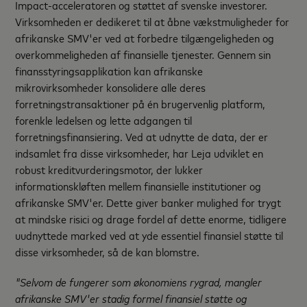
Impact-acceleratoren og støttet af svenske investorer.
Virksomheden er dedikeret til at åbne vækstmuligheder for
afrikanske SMV'er ved at forbedre tilgængeligheden og
overkommeligheden af finansielle tjenester. Gennem sin
finansstyringsapplikation kan afrikanske
mikrovirksomheder konsolidere alle deres
forretningstransaktioner på én brugervenlig platform,
forenkle ledelsen og lette adgangen til
forretningsfinansiering. Ved at udnytte de data, der er
indsamlet fra disse virksomheder, har Leja udviklet en
robust kreditvurderingsmotor, der lukker
informationskløften mellem finansielle institutioner og
afrikanske SMV'er. Dette giver banker mulighed for trygt
at mindske risici og drage fordel af dette enorme, tidligere
uudnyttede marked ved at yde essentiel finansiel støtte til
disse virksomheder, så de kan blomstre.
"Selvom de fungerer som økonomiens rygrad, mangler
afrikanske SMV'er stadig formel finansiel støtte og