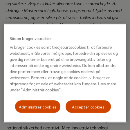
og skalere. Ægte cirkulær økonomi trives i samarbejde. At
deltage i Mastercard Lighthouse-programmet fylder os med
entusiasme, og vi er sikre på, at vores fælles indsats vil give
en varig indvirkning på global bæredygtighed. Panter er en
katalysator for forandring, der inspirerer en cirkulær
bevægelse, hvor ressourcer elskes, genanvendes og aldrig
Sådan bruger vi cookies
spildes. Sammen med Mastercard Massiv ser vi frem til at
Vi bruger cookies samt tredjepartscookies til at forbedre
revolutionere håndteringen af genanvendelig emballage i
webstedet, måle vores målgruppe, forbedre din oplevelse og
takeaway-tjenester,"
siger
Clara Lindberg, Stifter & CEO,
give dig reklamer baseret på dine browsingaktiviteter og
interesser på dette og andre websteder. Du kan altid ændre
PANTER.
dine præferencer eller fravælge cookies nederst på
webstedet. Bemærk, at nogle af de cookies, vi bruger, er
Vistalworks
– Med base i Tallinn, Estland, har Vistalworks
afgørende for, at dele af webstedet kan fungere. Læs mere
skabt dataintelligensprodukter til at hjælpe
under "Administrér cookies".
retshåndhævende myndigheder, online markedspladser og
regulerede virksomheder med at holde trit med illegal
handel. Med en værdi på 2,2 billioner dollars årligt, er
Administrér cookies
Acceptér cookies
ulovlig handel den primære finansiering af organiseret
kriminalitet, hvilket påvirker økonomisk stabilitet og
national sikkerhed negativt. Med innovativ teknologi