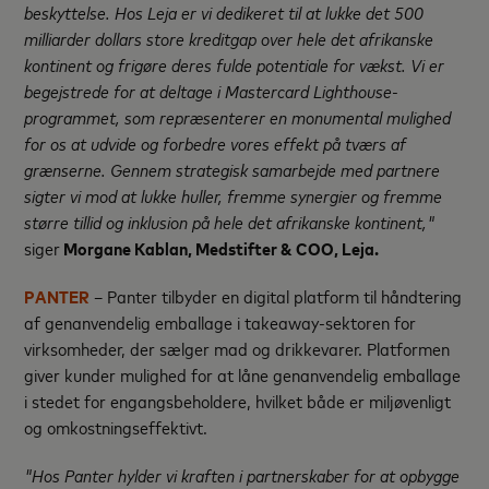
beskyttelse. Hos Leja er vi dedikeret til at lukke det 500
milliarder dollars store kreditgap over hele det afrikanske
kontinent og frigøre deres fulde potentiale for vækst. Vi er
begejstrede for at deltage i Mastercard Lighthouse-
programmet, som repræsenterer en monumental mulighed
for os at udvide og forbedre vores effekt på tværs af
grænserne. Gennem strategisk samarbejde med partnere
sigter vi mod at lukke huller, fremme synergier og fremme
større tillid og inklusion på hele det afrikanske kontinent,"
siger
Morgane Kablan, Medstifter & COO, Leja.
PANTER
– Panter tilbyder en digital platform til håndtering
af genanvendelig emballage i takeaway-sektoren for
virksomheder, der sælger mad og drikkevarer. Platformen
giver kunder mulighed for at låne genanvendelig emballage
i stedet for engangsbeholdere, hvilket både er miljøvenligt
og omkostningseffektivt.
"Hos Panter hylder vi kraften i partnerskaber for at opbygge