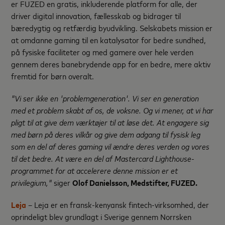
er FUZED en gratis, inkluderende platform for alle, der
driver digital innovation, fællesskab og bidrager til
bæredygtig og retfærdig byudvikling. Selskabets mission er
at omdanne gaming til en katalysator for bedre sundhed,
på fysiske faciliteter og med gamere over hele verden
gennem deres banebrydende app for en bedre, mere aktiv
fremtid for børn overalt.
"Vi ser ikke en 'problemgeneration'. Vi ser en generation
med et problem skabt af os, de voksne. Og vi mener, at vi har
pligt til at give dem værktøjer til at løse det. At engagere sig
med børn på deres vilkår og give dem adgang til fysisk leg
som en del af deres gaming vil ændre deres verden og vores
til det bedre. At være en del af Mastercard Lighthouse-
programmet for at accelerere denne mission er et
privilegium,"
siger
Olof Danielsson, Medstifter, FUZED.
Leja
– Leja er en fransk-kenyansk fintech-virksomhed, der
oprindeligt blev grundlagt i Sverige gennem Norrsken