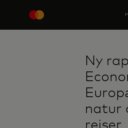
P
Ny rap
Econom
Europæ
natur 
rejser