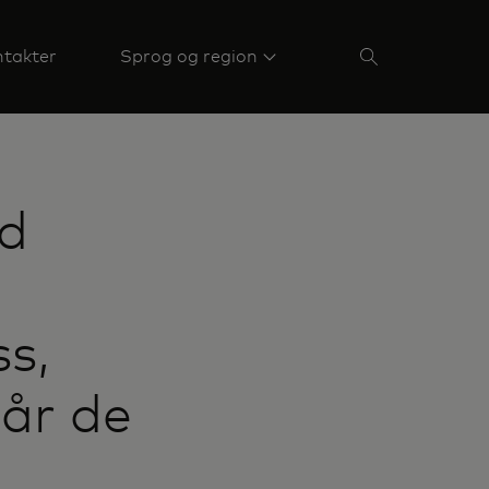
takter
Sprog og region
rd
s,
når de