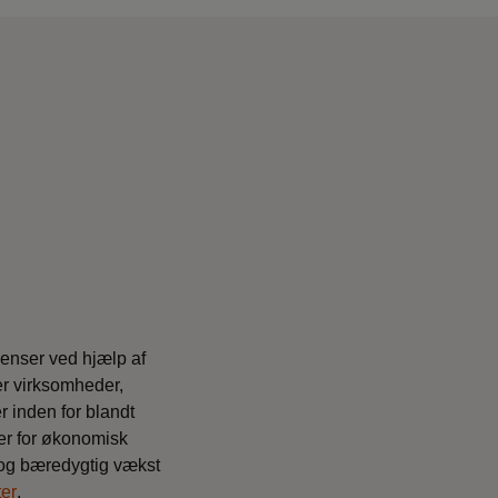
denser ved hjælp af
er virksomheder,
 inden for blandt
rer for økonomisk
g og bæredygtig vækst
ter
.