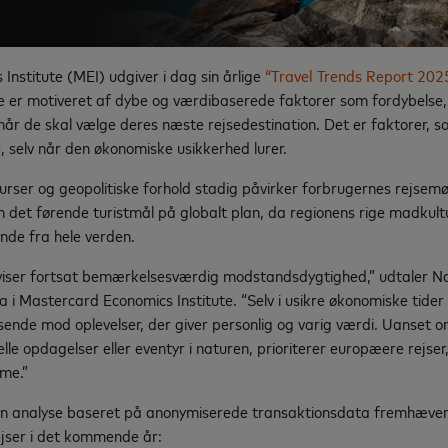
nstitute (MEI) udgiver i dag sin årlige
“Travel Trends Report 202
 er motiveret af dybe og værdibaserede faktorer som fordybelse, 
, når de skal vælge deres næste rejsedestination. Det er faktorer, 
ere, selv når den økonomiske usikkerhed lurer.
kurser og geopolitiske forhold stadig påvirker forbrugernes rejsem
 det førende turistmål på globalt plan, da regionens rige madkultu
nde fra hele verden.
viser fortsat bemærkelsesværdig modstandsdygtighed,” udtaler N
i Mastercard Economics Institute. “Selv i usikre økonomiske tider se
ende mod oplevelser, der giver personlig og varig værdi. Uanset o
lle opdagelser eller eventyr i naturen, prioriterer europæere rejser
me.”
n analyse baseret på anonymiserede transaktionsdata fremhæver
ejser i det kommende år: