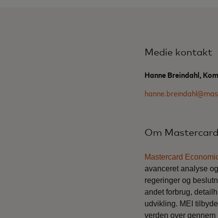
Medie kontakt
Hanne Breindahl, Ko
hanne.breindahl@mas
Om Mastercard 
Mastercard Economics
avanceret analyse og 
regeringer og beslut
andet forbrug, detai
udvikling
. MEI tilbyd
verden over gennem