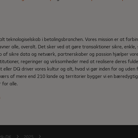
d
lt teknologiselskab i betalingsbranchen. Vores mission er at forbind
avner alle, overalt. Det sker ved at gøre transaktioner sikre, enkle
p af sikre data og netværk, partnerskaber og passion hjælper vore
institutioner, regeringer og virksomheder med at realisere deres fuld
eller DQ driver vores kultur og alt, hvad vi gør inden for og uden 
værs af mere end 210 lande og territorier bygger vi en bæredygtig
for alle.
m
dk-DK
2025