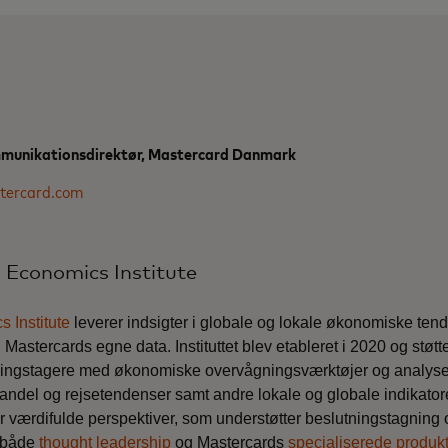
mmunikationsdirektør, Mastercard Danmark
tercard.com
Economics Institute
 Institute
leverer indsigter i globale og lokale økonomiske ten
Mastercards egne data. Instituttet blev etableret i 2020 og støtt
ningstagere med økonomiske overvågningsværktøjer og analyser
lhandel og rejsetendenser
samt andre lokale og globale indikato
er værdifulde perspektiver, som understøtter beslutningstagnin
 både
thought leadership
og Mastercards
specialiserede produk