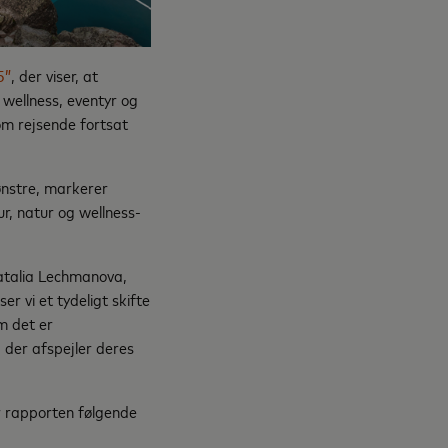
5”
, der viser, at
wellness, eventyr og
som rejsende fortsat
ønstre, markerer
r, natur og wellness-
atalia Lechmanova,
r vi et tydeligt skifte
m det er
, der afspejler deres
 rapporten følgende