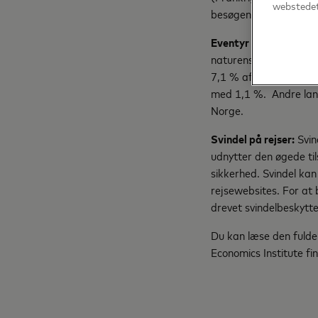
webstedet
besøgende med deres 
Eventyr i Norden vind
naturens skønhed i sko
7,1 % af det samlede 
med 1,1 %. Andre lande
Norge.
Svindel på rejser:
Svin
udnytter den øgede ti
sikkerhed. Svindel ka
rejsewebsites. For at 
drevet svindelbeskytte
Du kan læse den fulde
Economics Institute f