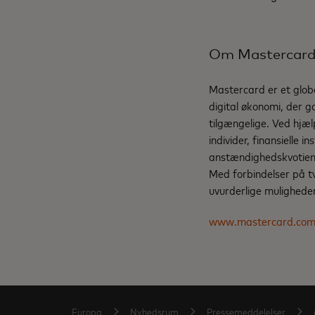
Om Mastercar
Mastercard er et globa
digital økonomi, der g
tilgængelige. Ved hjæl
individer, finansielle 
anstændighedskvotient 
Med forbindelser på t
uvurderlige muligheder 
www.mastercard.co
Europa
Nyhedsrum
Pressemeddelelser