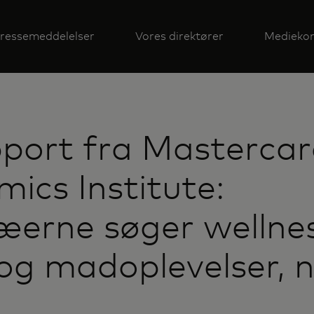
ressemeddelelser
Vores direktører
Mediekon
port fra Masterca
ics Institute:
erne søger wellnes
og madoplevelser, 