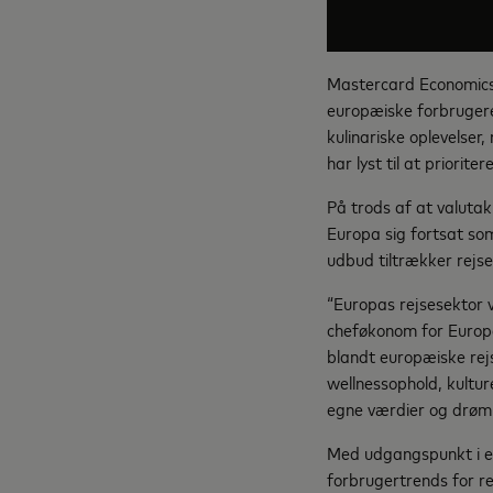
Mastercard Economics I
europæiske forbrugere
kulinariske oplevelser
har lyst til at priorit
På trods af at valuta
Europa sig fortsat som
udbud tiltrækker rejse
“Europas rejsesektor 
cheføkonom for Europa 
blandt europæiske rejs
wellnessophold, kulture
egne værdier og drøm
Med udgangspunkt i e
forbrugertrends for r