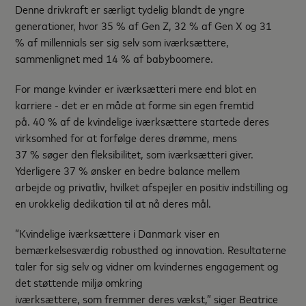
Denne drivkraft er særligt tydelig blandt de yngre
generationer, hvor 35 % af Gen Z, 32 % af Gen X og 31
% af millennials ser sig selv som iværksættere,
sammenlignet med 14 % af babyboomere.
For mange kvinder er iværksætteri mere end blot en
karriere - det er en måde at forme sin egen fremtid
på. 40 % af de kvindelige iværksættere startede deres
virksomhed for at forfølge deres drømme, mens
37 % søger den fleksibilitet, som iværksætteri giver.
Yderligere 37 % ønsker en bedre balance mellem
arbejde og privatliv, hvilket afspejler en positiv indstilling og
en urokkelig dedikation til at nå deres mål.
”Kvindelige iværksættere i Danmark viser en
bemærkelsesværdig robusthed og innovation. Resultaterne
taler for sig selv og vidner om kvindernes engagement og
det støttende miljø omkring
iværksættere, som fremmer deres vækst,” siger Beatrice