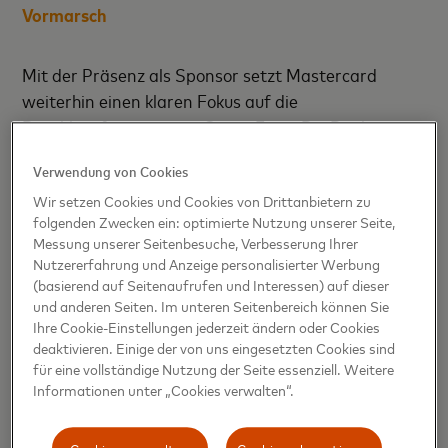
Vormarsch
Mit der Präsenz als Sponsor setzt Mastercard
weiterhin einen klaren Fokus auf die
Bezahlpräferenzen von Sport-Fans. Die Bankomat-
bzw. Debitkarte ist die beliebteste Option, wenn es
Verwendung von Cookies
um bargeldlose Zahlungen geht: 97 % der
Wir setzen Cookies und Cookies von Drittanbietern zu
ÖsterreicherInnen nutzen sie
[1]
.Um den Vorlieben
folgenden Zwecken ein: optimierte Nutzung unserer Seite,
der ÖsterreicherInnen gerecht zu werden, wird es in
Messung unserer Seitenbesuche, Verbesserung Ihrer
Kitzbühel auch heuer wieder eine Cashless Area
Nutzererfahrung und Anzeige personalisierter Werbung
geben. Dort können BesucherInnen schnell, einfach
(basierend auf Seitenaufrufen und Interessen) auf dieser
und sicher mit ihrer Debit- oder Kreditkarte
und anderen Seiten. Im unteren Seitenbereich können Sie
Ihre Cookie-Einstellungen jederzeit ändern oder Cookies
bezahlen.
deaktivieren. Einige der von uns eingesetzten Cookies sind
für eine vollständige Nutzung der Seite essenziell. Weitere
„
Wir sind sehr stolz auf die erfolgreichen Jahre der
Informationen unter „Cookies verwalten“.
Partnerschaft mit den Hahnenkamm-Rennen. Als
Sponsoringpartner ist es unser Anliegen, innovative