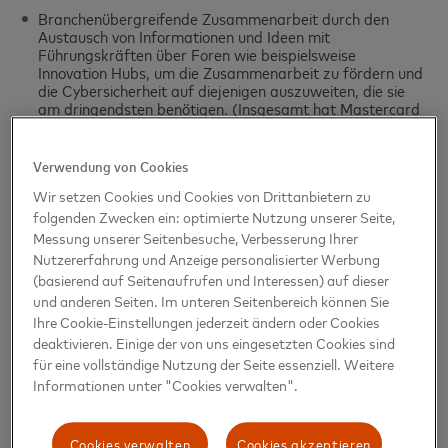
Branchenübergreifende Zusammenarbeit durch den
Austausch von Informationen und Ideen mit
Führungskräften über Foren wie beispielsweise
Innovation Hubs, um die Zusammenarbeit zu fördern und
die Cybersicherheit auf diejenigen auszuweiten, die sie
am dringendsten benötigen. (Insgesamt hat Mastercard
seit 2018 mehr als 1 Milliarde US-Dollar in
Cybersicherheitsmaßnahmen investiert und sich an der
Gründung von mehr als 20 Cybersicherheits-Startups
Verwendung von Cookies
beiteiligt).
Wir setzen Cookies und Cookies von Drittanbietern zu
folgenden Zwecken ein: optimierte Nutzung unserer Seite,
Wir arbeiten tagtäglich daran, Datenkompromittierungen,
Messung unserer Seitenbesuche, Verbesserung Ihrer
Nutzererfahrung und Anzeige personalisierter Werbung
Cyberbedrohungen durch Dritte und groß angelegte
(basierend auf Seitenaufrufen und Interessen) auf dieser
Cyberangriffe noch schneller zu erkennen und mit
und anderen Seiten. Im unteren Seitenbereich können Sie
passenden Lösungen darauf zu reagieren, damit
Ihre Cookie-Einstellungen jederzeit ändern oder Cookies
Unternehmen den Spagat schaffen, ein nahtloses digitales
deaktivieren. Einige der von uns eingesetzten Cookies sind
Kundenerlebnis zu kreieren und gleichzeitig rechts- und
für eine vollständige Nutzung der Seite essenziell. Weitere
datenschutzkonform zu handeln.
Informationen unter "Cookies verwalten".
Cookies verwalten
Cookies akzeptieren