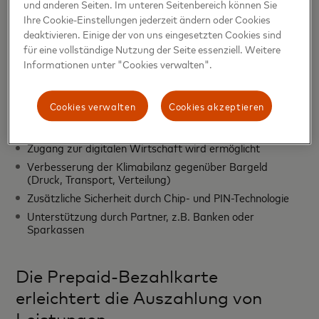
und anderen Seiten. Im unteren Seitenbereich können Sie
Regionalen Wirtschaft wird gestärkt
Ihre Cookie-Einstellungen jederzeit ändern oder Cookies
deaktivieren. Einige der von uns eingesetzten Cookies sind
Identifikationsverfahren bei der Kartenausgabe wird
vereinfacht
für eine vollständige Nutzung der Seite essenziell. Weitere
Informationen unter "Cookies verwalten".
Kostenkontrolle und kein Überziehen möglich
Karte kann schnell gesperrt und bei Verlust ersetzt
werden
Cookies verwalten
Cookies akzeptieren
Stigmatisierung der Zuwendungsempfänger:innen wird
vermieden
Zugang zur digitalen Wirtschaft wird ermöglicht
Verbesserung der Klimabilanz gegenüber Bargeld
(Druck, Transport, Verteilung)
Zusätzliche Sicherheit durch Chip- und PIN-Technologie
Unterstützung durch Partner, z.B. Banken oder
Sparkassen
Die Prepaid-Bezahlkarte
erleichtert die Auszahlung von