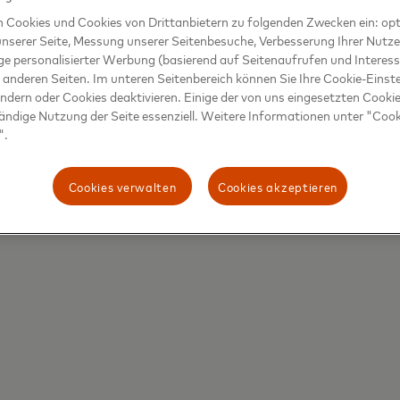
n Cookies und Cookies von Drittanbietern zu folgenden Zwecken ein: opt
chnologieunternehmen im Zahlungsverkehr. Mit seinem globalen Za
nserer Seite, Messung unserer Seitenbesuche, Verbesserung Ihrer Nutz
 Unternehmen in über 210 Ländern und Gebieten. Die Produkte und
ge personalisierter Werbung (basierend auf Seitenaufrufen und Interess
einfacher, sicherer und effizienter. Das gilt für Einkaufen und Rei
 anderen Seiten. Im unteren Seitenbereich können Sie Ihre Cookie-Einst
er
@MastercardDE
, reden Sie mit im
Beyond the Transaction Blog
u
ändern oder Cookies deaktivieren. Einige der von uns eingesetzten Cookie
tändige Nutzung der Seite essenziell. Weitere Informationen unter "Coo
".
Cookies verwalten
Cookies akzeptieren