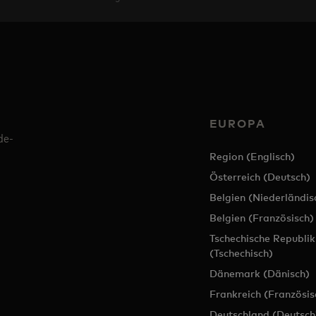
EUROPA
de-
Region (Englisch)
Österreich (Deutsch)
Belgien (Niederländis
Belgien (Französisch)
Tschechische Republik
(Tschechisch)
Dänemark (Dänisch)
Frankreich (Französis
Deutschland (Deutsch