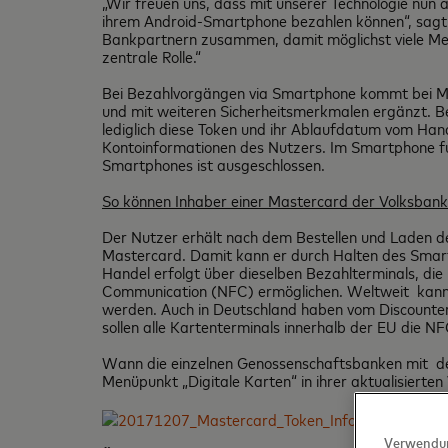
„Wir freuen uns, dass mit unserer Technologie nun 
ihrem Android-Smartphone bezahlen können“, sagt 
Bankpartnern zusammen, damit möglichst viele Mens
zentrale Rolle.“
Bei Bezahlvorgängen via Smartphone kommt bei Mas
und mit weiteren Sicherheitsmerkmalen ergänzt. B
lediglich diese Token und ihr Ablaufdatum vom Han
Kontoinformationen des Nutzers. Im Smartphone fun
Smartphones ist ausgeschlossen.
So können Inhaber einer Mastercard der Volksbank
Der Nutzer erhält nach dem Bestellen und Laden d
Mastercard. Damit kann er durch Halten des Smart
Handel erfolgt über dieselben Bezahlterminals, die
Communication (NFC) ermöglichen. Weltweit kann 
werden. Auch in Deutschland haben vom Discounter 
sollen alle Kartenterminals innerhalb der EU die N
Wann die einzelnen Genossenschaftsbanken mit dem
Menüpunkt „Digitale Karten“ in ihrer aktualisiert
Verwendun