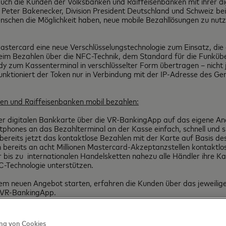
auch die Kunden der Volksbanken und Raiffeisenbanken mit ihrer di
Peter Bakenecker, Division President Deutschland und Schweiz bei
chen die Möglichkeit haben, neue mobile Bezahllösungen zu nutze
tercard eine neue Verschlüsselungstechnologie zum Einsatz, die e
eim Bezahlen über die NFC-Technik, dem Standard für die Funküb
dy zum Kassenterminal in verschlüsselter Form übertragen – nicht 
ktioniert der Token nur in Verbindung mit der IP-Adresse des Ger
en und Raiffeisenbanken mobil bezahlen:
er digitalen Bankkarte über die VR-BankingApp auf das eigene And
phones an das Bezahlterminal an der Kasse einfach, schnell und s
 bereits jetzt das kontaktlose Bezahlen mit der Karte auf Basis d
bereits an acht Millionen Mastercard-Akzeptanzstellen kontaktl
bis zu internationalen Handelsketten nahezu alle Händler ihre Ka
FC-Technologie unterstützen.
 neuen Angebot starten, erfahren die Kunden über das jeweilige 
en VR-BankingApp.
g von Cookies