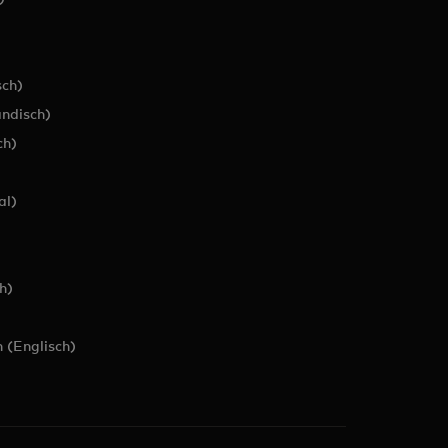
ch)
ändisch)
ch)
al)
h)
 (Englisch)