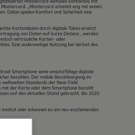
gitalisierten Mastercard weltweit kontaktlos mit
 Mastercard. „Mastercard arbeitet eng mit seinen
n. Dabei spielen Komfort und Sicherheit eine
chte Kartendaten durch digitale Token ersetzt
ertragung von Daten auf kurze Distanz , werden
jedoch vertrauliche Karten- oder
ätes. Eine anderweitige Nutzung bei Verlust des
roid-Smartphone seine einsatzfähige digitale
icher bezahlen. Der mobile Bezahlvorgang im
es weltweiten Standards der Near Field
os mit der Karte oder dem Smartphone bezahlt
ssen auf den aktuellen Stand gebracht. Bis 2020
Institut oder erkennen es am neu erscheinenden