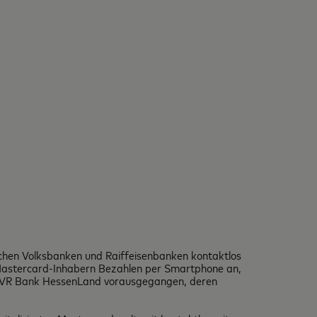
chen Volksbanken und Raiffeisenbanken kontaktlos
 Mastercard-Inhabern Bezahlen per Smartphone an,
und VR Bank HessenLand vorausgegangen, deren