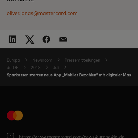
oliver.jonas@mastercard.com
Europa
Newsroom
Pressemitteilungen
de-DE
2018
Juli
Sparkassen starten neue App „Mobiles Bezahlen“ mit digitaler Master
https://www.mastercard.com/news/europe/de-de