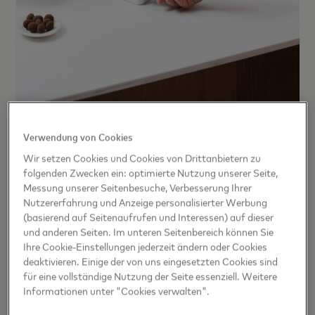
Verwendung von Cookies
Über Mastercard
Wir setzen Cookies und Cookies von Drittanbietern zu
Mastercard
(NYSE: MA) ist ein internationales
folgenden Zwecken ein: optimierte Nutzung unserer Seite,
Technologieunternehmen im Zahlungsverkehr. Mit dem
Messung unserer Seitenbesuche, Verbesserung Ihrer
schnellsten Zahlungsabwicklungsnetzwerk der Welt
Nutzererfahrung und Anzeige personalisierter Werbung
verbindet Mastercard Kartenbesitzer, Banken, Händler,
(basierend auf Seitenaufrufen und Interessen) auf dieser
Regierungen und Unternehmen in über 210 Ländern und
und anderen Seiten. Im unteren Seitenbereich können Sie
Gebieten. Die Produkte und Leistungen von Mastercard
gestalten die alltäglichen Handelsgeschäfte für alle
Ihre Cookie-Einstellungen jederzeit ändern oder Cookies
Beteiligten einfacher, sicherer und effizienter. Das gilt für
deaktivieren. Einige der von uns eingesetzten Cookies sind
Einkaufen und Reisen ebenso wie für Unternehmensführung
für eine vollständige Nutzung der Seite essenziell. Weitere
und die Verwaltung von Finanzen. Folgen Sie uns auf
Informationen unter "Cookies verwalten".
Twitter
@MastercardDE
, reden Sie mit im
Beyond the
Transaction Blog
und abonnieren Sie die neuesten