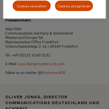
Nachrichten im Engagement Bureau.
Cookies verwalten
Cookies akzeptieren
Pressekontakt:
Anja Klein
Communications Germany & Switzerland
Mastercard Europe SA
Representative Office Frankfurt
Unterschweinstiege 2-14 | 60549 Frankfurt
Tel. +49 (0)151 6160 3231
E-Mail:
anja.klein@mastercard.com
follow us on twitter @
MastercardDE
OLIVER JONAS, DIRECTOR
COMMUNICATIONS DEUTSCHLAND UND
SCHWEIZ