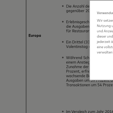
Die Anzahl der Online-Eink
gegenüber 2016.
Verwendun
Wir setze
Erlebnisgeschenke zeigten e
Nutzung u
die Ausgaben für Hotels u
für Restaurantbesuche um 
und Anzei
Europa
dieser und
Ein Drittel (33 Prozent) d
jederzeit 
Valentinstag entfielen 2018
eine volls
verwalten
Während Schmuckkäufe weit
einem Anstieg der Ausgabe
Zunahme der Anzahl der Tr
Prozent, erfreuten sich Bl
wachsende Beliebtheit: Im 
Ausgaben um 59 Prozent un
Transaktionen um 54 Proze
Im Vergleich zum Jahr 201