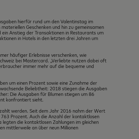
usgaben hierfür rund um den Valentinstag im
on materiellen Geschenken und hin zu gemeinsamen
 ein Anstieg der Transaktionen in Restaurants um
ktionen in Hotels in den letzten drei Jahren um
mer häufiger Erlebnisse verschenken, wie
Schweiz bei Mastercard. „Verliebte nutzen dabei oft
 Verbraucher immer mehr auf die bequeme und
aben um einen Prozent sowie eine Zunahme der
 wachsende Beliebtheit: 2018 stiegen die Ausgaben
icher: Die Ausgaben für Blumen stiegen um 86
 konfrontiert sieht.
ezahlt werden. Seit dem Jahr 2016 nahm der Wert
 763 Prozent. Auch die Anzahl der kontaktlosen
a legten die kontaktlosen Zahlungen im gleichen
 mittlerweile an über neun Millionen