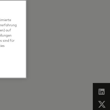
imierte
ererfahrung
en) auf
ellungen
s sind für
kies