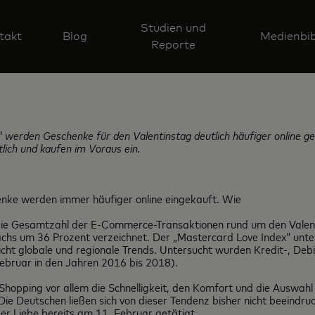
Studien und
takt
Blog
Medienbib
Reporte
 werden Geschenke für den Valentinstag deutlich häufiger online gek
tlich und kaufen im Voraus ein.
nke werden immer häufiger online eingekauft. Wie
st die Gesamtzahl der E-Commerce-Transaktionen rund um den Vale
achs um 36 Prozent verzeichnet. Der „Mastercard Love Index“ unt
ht globale und regionale Trends. Untersucht wurden Kredit-, Deb
Februar in den Jahren 2016 bis 2018).
hopping vor allem die Schnelligkeit, den Komfort und die Auswah
Die Deutschen ließen sich von dieser Tendenz bisher nicht beeindr
er Liebe bereits am 11. Februar getätigt.