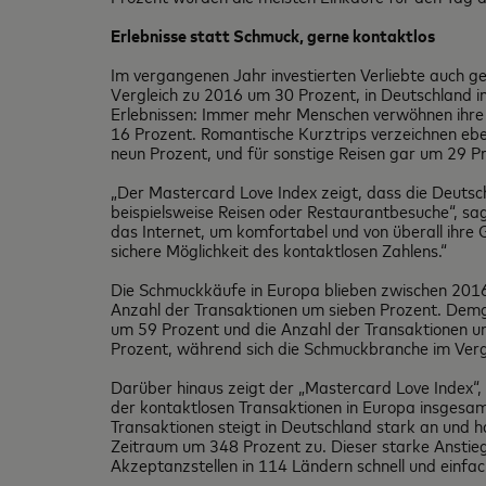
Erlebnisse statt Schmuck, gerne kontaktlos
Im vergangenen Jahr investierten Verliebte auch g
Vergleich zu 2016 um 30 Prozent, in Deutschland i
Erlebnissen: Immer mehr Menschen verwöhnen ihre L
16 Prozent. Romantische Kurztrips verzeichnen eben
neun Prozent, und für sonstige Reisen gar um 29 
„Der Mastercard Love Index zeigt, dass die Deuts
beispielsweise Reisen oder Restaurantbesuche“, sag
das Internet, um komfortabel und von überall ihr
sichere Möglichkeit des kontaktlosen Zahlens.“
Die Schmuckkäufe in Europa blieben zwischen 2016
Anzahl der Transaktionen um sieben Prozent. Demg
um 59 Prozent und die Anzahl der Transaktionen um
Prozent, während sich die Schmuckbranche im Verg
Darüber hinaus zeigt der „Mastercard Love Index
der kontaktlosen Transaktionen in Europa insgesam
Transaktionen steigt in Deutschland stark an und h
Zeitraum um 348 Prozent zu. Dieser starke Anstie
Akzeptanzstellen in 114 Ländern schnell und einfac