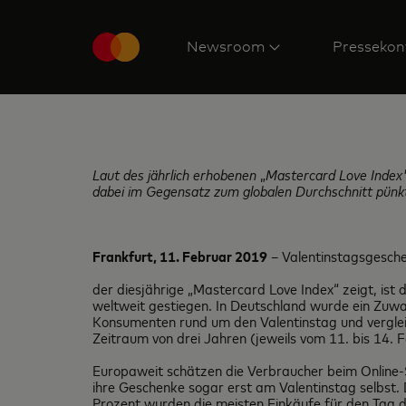
Newsroom
Pressekon
Laut des jährlich erhobenen
„
Mastercard Love Index"
dabei im Gegensatz zum globalen Durchschnitt pünk
Frankfurt, 11. Februar 2019
– Valentinstagsgesche
der diesjährige „Mastercard Love Index“ zeigt, i
weltweit gestiegen. In Deutschland wurde ein Zuw
Konsumenten rund um den Valentinstag und vergleic
Zeitraum von drei Jahren (jeweils vom 11. bis 14. 
Europaweit schätzen die Verbraucher beim Online-S
ihre Geschenke sogar erst am Valentinstag selbst. 
Prozent wurden die meisten Einkäufe für den Tag d