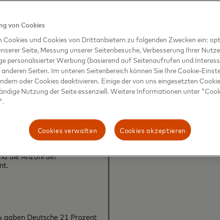
äufe stieg um 74 Prozent
g von Cookies
n Cookies und Cookies von Drittanbietern zu folgenden Zwecken ein: opt
inen deutlichen Anstieg, wobei
nserer Seite, Messung unserer Seitenbesuche, Verbesserung Ihrer Nutz
m 23 Prozent und die Ausgaben
15 Prozent anstiegen.
ge personalisierter Werbung (basierend auf Seitenaufrufen und Interess
 anderen Seiten. Im unteren Seitenbereich können Sie Ihre Cookie-Einst
er Ausgaben rund um den
ändern oder Cookies deaktivieren. Einige der von uns eingesetzten Cookie
 auf Reisen.
tändige Nutzung der Seite essenziell. Weitere Informationen unter "Coo
".
gehend stabil blieben, mit
n um ein Prozent und einer
ansaktionen um sieben
Cookies verwalten
Cookies akzeptieren
umenhändler in Europa über
Jahr 2018 stiegen die
d die Anzahl der
nt.
6 gaben Deutsche 21 Prozent