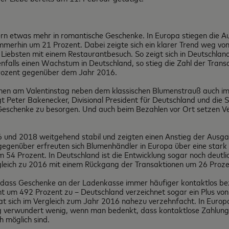
ern etwas mehr in romantische Geschenke. In Europa stiegen die A
mmerhin um 21 Prozent. Dabei zeigte sich ein klarer Trend weg v
iebsten mit einem Restaurantbesuch. So zeigt sich in Deutschland
falls einen Wachstum in Deutschland, so stieg die Zahl der Transa
Prozent gegenüber dem Jahr 2016.
chen am Valentinstag neben dem klassischen Blumenstrauß auch im
t Peter Bakenecker, Divisional President für Deutschland und die 
e Geschenke zu besorgen. Und auch beim Bezahlen vor Ort setzen
 und 2018 weitgehend stabil und zeigten einen Anstieg der Ausg
egenüber erfreuten sich Blumenhändler in Europa über eine stark
 54 Prozent. In Deutschland ist die Entwicklung sogar noch deutl
leich zu 2016 mit einem Rückgang der Transaktionen um 26 Prozent
“, dass Geschenke an der Ladenkasse immer häufiger kontaktlos b
t um 492 Prozent zu – Deutschland verzeichnet sogar ein Plus von
at sich im Vergleich zum Jahr 2016 nahezu verzehnfacht. In Europ
g verwundert wenig, wenn man bedenkt, dass kontaktlose Zahlungen
h möglich sind.