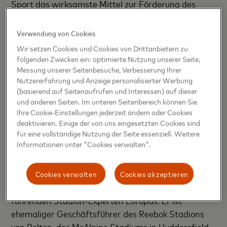
Sport das wirksamste Mittel zur Förderung des
Gemeinschaftsgefühls und der
Gruppenzugehörigkeit ist. Fast jeder fünfte
Verwendung von Cookies
Befragte (17 Prozent) nannte Fussball als
Wir setzen Cookies und Cookies von Drittanbietern zu
Hauptgrund für ein starkes
folgenden Zwecken ein: optimierte Nutzung unserer Seite,
Zusammengehörigkeitsgefühl in einer
Messung unserer Seitenbesuche, Verbesserung Ihrer
Nutzererfahrung und Anzeige personalisierter Werbung
Gemeinschaft. Verglichen dazu, gab nur jeder
(basierend auf Seitenaufrufen und Interessen) auf dieser
Zehnte (10 Prozent) an, das Gefühl resultiere aus
und anderen Seiten. Im unteren Seitenbereich können Sie
einem gemeinsamen Religionsverständnis. Mehr als
Ihre Cookie-Einstellungen jederzeit ändern oder Cookies
jeder Fünfte (21 Prozent) ist der Meinung, dass
deaktivieren. Einige der von uns eingesetzten Cookies sind
für eine vollständige Nutzung der Seite essenziell. Weitere
Fussball, noch vor dem üblichen Smalltalk, in der
Informationen unter "Cookies verwalten".
örtlichen Kneipe das meistdiskutierte Thema ist.
Paul Fletcher, der die Studie verantwortet, ist nach
Cookies verwalten
Cookies akzeptieren
sechzehn Jahren als Profifussballer heute einer der
führenden Stadion-Experten Europas. Er ist
ehemaliger Geschäftsführer des Reebok Stadions
von Bolton, des McAlpine Stadiums in Huddersfield