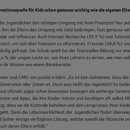
rmationsquelle für Kids schon genauso wichtig wie die eigenen Elt
ie Jugendlichen den richtigen Umgang mit ihren Finanzen? Nur jed
s ihm die Eltern den Umgang mit Geld beibringen, fast genauso vie
äle und Influencer. Auch Internet-Recherche (39,9 %) und Tutoria
enutzt, um sich über Finanzen zu informieren, Freunde (38,8 %) un
ufig gefragt. Die Schule spielt bei der finanziellen Bildung nur ei
,4 % der jungen Leute an, von ihren Lehrern zu lernen, wie man se
n ihr Wissen von einem Bankberater.
er und CMO von pockid erklärt: „Es ist kein Geheimnis, dass die 
e Generation aller Zeiten ist. Doch was heißt das eigentlich? Es bede
er und oftmals sogar schon bewusster bewegen als vorherige Genera
ienste und Apps, die ihre Kinder nutzen und benötigen oft selbst Hilf
tig, dass sie die Kontrolle behalten und den Lernprozess ihrer Kinde
eht. Denn die Lebenswirklichkeit der Jugendlichen findet überwiege
und bisher einzige verfügbare Lösung, welche sowohl die Wünsche u
ch deren Eltern erfüllt.”