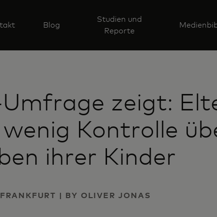
Studien und
takt
Blog
Medienbib
Reporte
Umfrage zeigt: Elt
wenig Kontrolle übe
en ihrer Kinder
| FRANKFURT | BY OLIVER JONAS