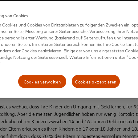
er nicht lernen ihre Finanzen über das Internet selbst zu regeln, 
 Gespür für Fixkosten, etwa für Smartphone oder Streaming-Dienst
ing-Apps für Kinder und Jugendliche, die in anderen Ländern berei
g von Cookies
n Cookies und Cookies von Drittanbietern zu folgenden Zwecken ein: opt
tten den Überblick – Kinder widersprechen
nserer Seite, Messung unserer Seitenbesuche, Verbesserung Ihrer Nutz
ge personalisierter Werbung (basierend auf Seitenaufrufen und Interess
sen Bescheid, wofür ihre Kinder selbständig Geld ausgeben und wel
 anderen Seiten. Im unteren Seitenbereich können Sie Ihre Cookie-Einst
besonders bei Elektronikartikeln (67 %), Kleidung (65,6 %) und S
ändern oder Cookies deaktivieren. Einige der von uns eingesetzten Cookie
 der Jugendlichen zeigt ein gegenteiliges Bild: Nur 21,9 % geben 
tändige Nutzung der Seite essenziell. Weitere Informationen unter "Coo
".
ck über ihre Ausgaben haben. Jeder dritte Jugendliche (34,6 %) sa
en, die sie auch selbst bezahlen. Auch die Kids haben nicht immer 
sen genau, was sie für Online-Services ausgeben.
Cookies verwalten
Cookies akzeptieren
arf häufig nicht selbständig online einkaufen
ist es wichtig, dass ihre Kinder den Umgang mit Geld lernen, für 
ahlung. Aber die meisten Jugendlichen haben nur wenig Kontakt 
 erlauben ihren Kindern zwischen 14 und 16 Jahren Geldtransaktio
er Eltern erlauben es ihren Kindern ab 17 oder 18 Jahren und 18
as führt dazu, dass 70 % der Eltern mindestens einmal im Monat 