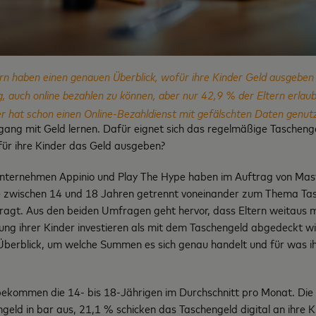
rn haben einen genauen Überblick, wofür ihre Kinder Geld ausgeben
g, auch online bezahlen zu können, aber nur 42,9 % der Eltern erlau
er hat schon einen Online-Bezahldienst mit gefälschten Daten genut
gang mit Geld lernen. Dafür eignet sich das regelmäßige Tascheng
ofür ihre Kinder das Geld ausgeben?
nternehmen Appinio und Play The Hype haben im Auftrag von Mas
he zwischen 14 und 18 Jahren getrennt voneinander zum Thema Ta
agt. Aus den beiden Umfragen geht hervor, dass Eltern weitaus m
tung ihrer Kinder investieren als mit dem Taschengeld abgedeckt w
Überblick, um welche Summen es sich genau handelt und für was i
ekommen die 14- bis 18-Jährigen im Durchschnitt pro Monat. Die 
geld in bar aus, 21,1 % schicken das Taschengeld digital an ihre 