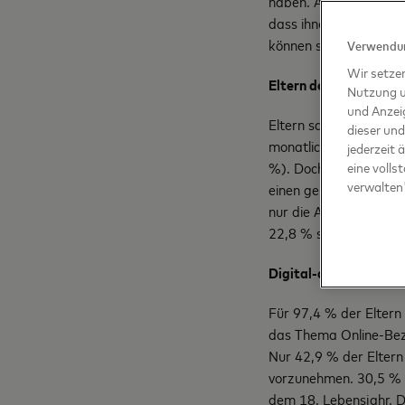
haben. Aber: Wenn Kind
dass ihnen später das
können spezielle Bank
Verwendun
Wir setze
Eltern denken, sie hä
Nutzung u
und Anzei
Eltern sagen, sie wis
dieser und
monatlich ausgeben - 
jederzeit 
%). Doch die Befragung
eine volls
verwalten
einen genauen Überbli
nur die Ausgaben kenn
22,8 % sagen, sie wis
Digital-affine Gen Z d
Für 97,4 % der Eltern 
das Thema Online-Bez
Nur 42,9 % der Eltern
vorzunehmen. 30,5 % d
dem 18. Lebensjahr. D