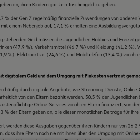
geben an, ihren Kindern gar kein Taschengeld zu geben.
54,7 % der Gen Z regelmäßig finanzielle Zuwendungen von anderen
e mit einem Nebenjob auf, 17,1 % erhalten eine Ausbildungsvergüt
 stehenden Geld müssen die Jugendlichen Hobbies und Freizeitge
rinken (47,9 %), Verkehrsmittel (46,7 %) und Kleidung (41,2 %). 
,9 %), Elektroartikel (24,6 %) und Mobiltelefon (13,4 %) von ih
mit digitalem Geld und dem Umgang mit Fixkosten vertraut gema
n häufig durch digitale Angebote, wie Streaming-Dienste, Onlin
rheitlich von den Eltern bezahlt werden. 58,5 % der Jugendliche
ostenpflichtige Online-Services von ihren Eltern finanziert, von de
,3 % der Eltern geben an, alle dieser monatlichen Beiträge für ihre
rt werden diese Ausgaben gegenüber ihren Kindern nur von 26,2 
n, dass ihre Eltern noch nie mit ihnen über den Umgang mit Online