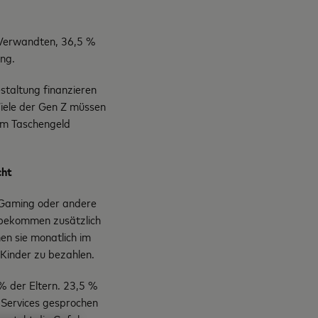
 Verwandten, 36,5 %
ung.
staltung finanzieren
Viele der Gen Z müssen
rem Taschengeld
cht
e-Gaming oder andere
n bekommen zusätzlich
nen sie monatlich im
 Kinder zu bezahlen.
% der Eltern. 23,5 %
-Services gesprochen