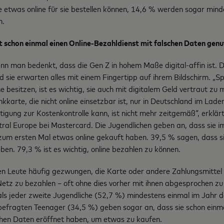
e etwas online für sie bestellen können, 14,6 % werden sogar mind
n.
at schon einmal einen Online-Bezahldienst mit falschen Daten gen
enn man bedenkt, dass die Gen Z in hohem Maße digital-affin ist. 
d sie erwarten alles mit einem Fingertipp auf ihrem Bildschirm. „
 besitzen, ist es wichtig, sie auch mit digitalem Geld vertraut zu
karte, die nicht online einsetzbar ist, nur in Deutschland im Laden
igung zur Kostenkontrolle kann, ist nicht mehr zeitgemäß“, erklär
tral Europe bei Mastercard. Die Jugendlichen geben an, dass sie im
zum ersten Mal etwas online gekauft haben. 39,5 % sagen, dass s
eben. 79,3 % ist es wichtig, online bezahlen zu können.
en Leute häufig gezwungen, die Karte oder andere Zahlungsmittel 
etz zu bezahlen – oft ohne dies vorher mit ihnen abgesprochen zu
ls jeder zweite Jugendliche (52,7 %) mindestens einmal im Jahr 
r befragten Teenager (34,5 %) geben sogar an, dass sie schon einma
chen Daten eröffnet haben, um etwas zu kaufen.