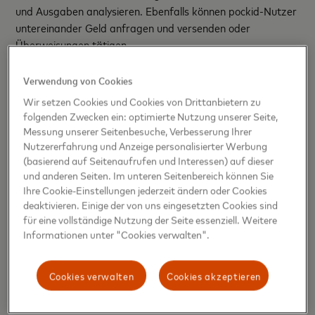
und Ausgaben analysieren. Ebenfalls können pockid-Nutzer
untereinander Geld anfragen und versenden oder
Überweisungen tätigen.
pockid bietet zwei Produkte an – Neo Beginner und Neo
Verwendung von Cookies
Pro. Bei beiden Produkten erhalten die Nutzenden eine
Wir setzen Cookies und Cookies von Drittanbietern zu
Debit Mastercard, wobei sie zwischen einer Karte im
folgenden Zwecken ein: optimierte Nutzung unserer Seite,
klassischen Design sowie, als einer der ersten deutschen
Messung unserer Seitenbesuche, Verbesserung Ihrer
FinTechs, einer Karte aus Kirschholz wählen können, die aus
Nutzererfahrung und Anzeige personalisierter Werbung
nachhaltig bewirtschafteten Wäldern stammt. Passend für
(basierend auf Seitenaufrufen und Interessen) auf dieser
und anderen Seiten. Im unteren Seitenbereich können Sie
die Generation Z sind die Karten „selfie-ready“: Auf der
Ihre Cookie-Einstellungen jederzeit ändern oder Cookies
Frontseite der Karten stehen keine persönlichen
deaktivieren. Einige der von uns eingesetzten Cookies sind
Informationen, so dass die Nutzenden ihre Einkäufe ohne
für eine vollständige Nutzung der Seite essenziell. Weitere
Risiko mit dem Smartphone dokumentieren und auf Social
Informationen unter "Cookies verwalten".
Media posten können. Die Gebühren variieren je nach
Produkt, starten bei 2,99 EUR monatlich und werden für
Cookies verwalten
Cookies akzeptieren
Nutzer unter 18 Jahren von deren Eltern getragen. Nutzer
ab 18 Jahren erhalten einen Discount.