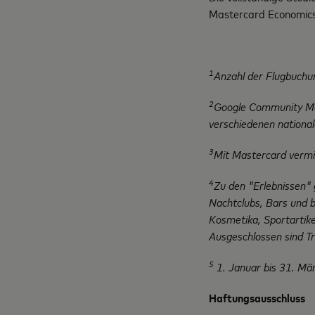
Mastercard Economics 
1
Anzahl der Flugbuchu
2
Google Community Mob
verschiedenen national
3
Mit Mastercard vermi
4
Zu den "Erlebnissen" g
Nachtclubs, Bars und 
Kosmetika, Sportartike
Ausgeschlossen sind T
5
1. Januar
bis 31. Mä
Haftungsausschlus
s