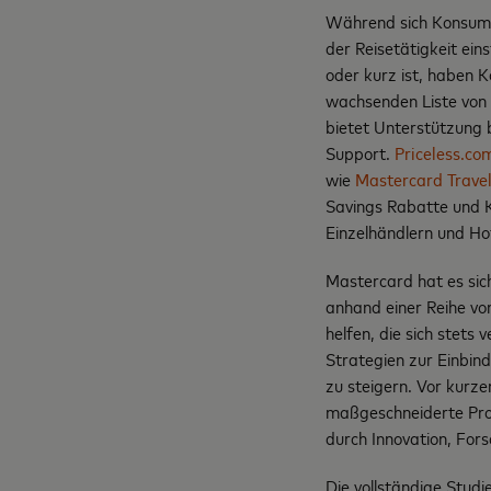
Während sich Konsume
der Reisetätigkeit ein
oder kurz ist, haben 
wachsenden Liste von
bietet Unterstützung 
Support.
Priceless.co
wie
Mastercard Trave
Savings Rabatte und K
Einzelhändlern und Hot
Mastercard hat es sich
anhand einer Reihe v
helfen, die sich stet
Strategien zur Einbin
zu steigern. Vor kurz
maßgeschneiderte Prod
durch Innovation, Fo
Die vollständige Studi