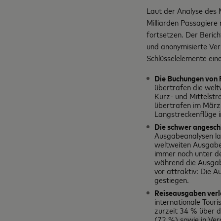
Laut der Analyse des 
Milliarden Passagiere 
fortsetzen. Der Berich
und anonymisierte Ve
Schlüsselelemente eine
Die Buchungen von 
übertrafen die welt
Kurz- und Mittelst
übertrafen im März
Langstreckenflüge im
Die schwer angesch
Ausgabeanalysen la
weltweiten Ausgaben
immer noch unter d
während die Ausgab
vor attraktiv: Die
gestiegen.
Reiseausgaben verla
internationale Touri
zurzeit 34 % über 
(72 %) sowie in Ver