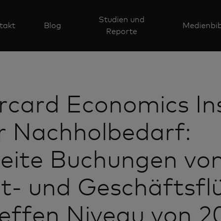
Studien und
takt
Blog
Medienbib
Reporte
card Economics Ins
r Nachholbedarf:
eite Buchungen vo
it- und Geschäftsfl
effen Niveau von 2