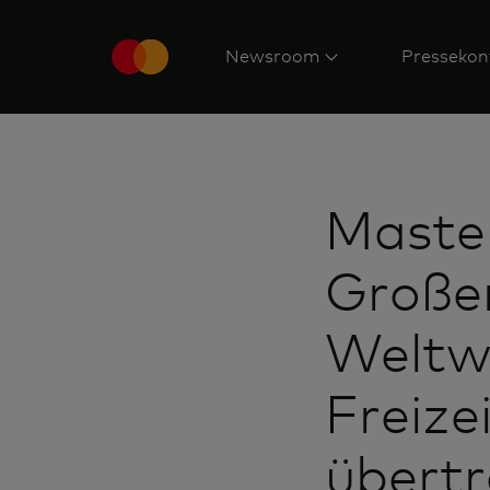
Newsroom
Pressekon
Master
Große
Weltw
Freize
übertr