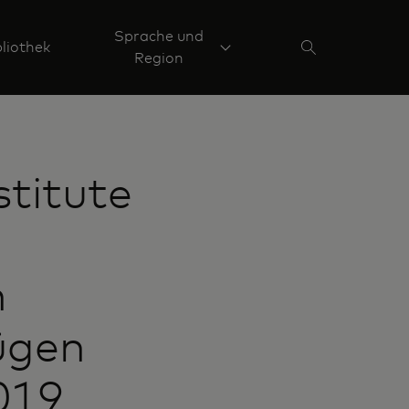
Sprache und
liothek
Region
titute
n
ügen
019