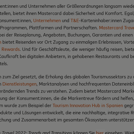
nt:innen und Unternehmen aller Größenordnungen langsam wiede
stellen, bietet ihnen Mastercard dabei Sicherheit und Komfort. Egal,
Konsument:innen,
Unternehmen
und
T&E
-Karteninhaber:innen Zuga
 Programmen, Plattformen und Partnerschaften.
Mastercard Trave
bei der Reiseplanung, Angeboten, Buchungen, Garantien und einen
m
bietet Reisenden vor Ort Zugang zu einmaligen Erlebnissen, Vort
l Rewards
. Und für Geschäftsleute, die weniger häufig reisen, bie
aufkraft bei digitalen Anbietern, in gehobenen Restaurants und be
els.
 zum Ziel gesetzt, die Erholung des globalen Tourismussektors zu 
on
Dienstleistungen
, Marktanalysen und hochfrequenten Dateneinbli
s verändernden Trends zu verstehen. Zudem bietet Mastercard Mark
dung der Konsument:innen, die die Markentreue fördern und helfen
em wurde zum Beispiel der
Tourism Innovation Hub in Spanien
gegr
ukte und Lösungen entwickelt, die eine nachhaltige, integrative 
rschung und Zusammenarbeit im gesamten Ökosystem unterstützen
e
Travel 2022: Trends and Transitions
können Sie
hier
einsehen. Wei