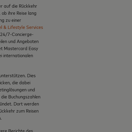
r auf die Rückkehr
 ob ihre Reise lang
ng zu einer
l & Lifestyle Services
 24/7-Concierge-
eilen und Angeboten
tet Mastercard Easy
i internationalen
unterstützen. Dies
cken, die dabei
etinglösungen und
, die Buchungszahlen
ündet. Dort werden
Rückkehr zum Reisen
.
tere Berichte des