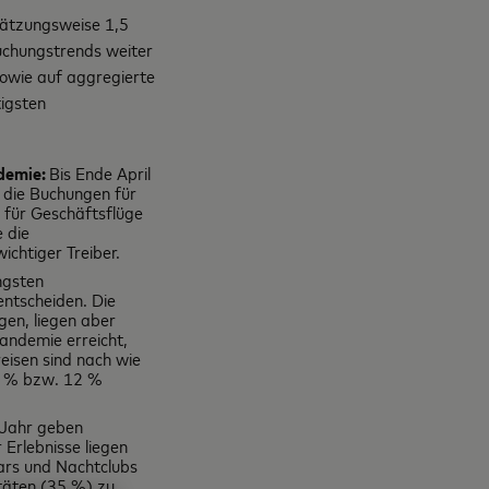
hätzungsweise 1,5
buchungstrends weiter
owie auf aggregierte
igsten
:
ndemie:
Bis Ende April
 die Buchungen für
 für Geschäftsflüge
 die
ichtiger Treiber.
üngsten
ntscheiden. Die
gen, liegen aber
andemie erreicht,
isen sind nach wie
9 % bzw. 12 %
m Jahr geben
 Erlebnisse liegen
ars und Nachtclubs
täten (35 %) zu