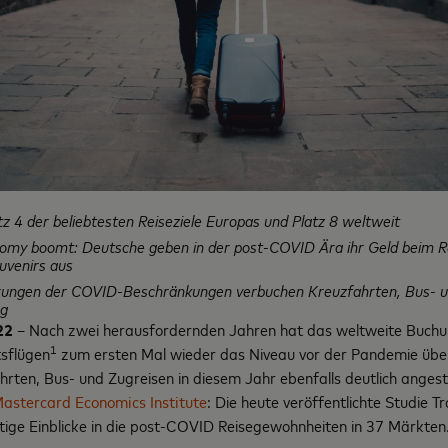
z 4 der beliebtesten Reiseziele Europas und Platz 8 weltweit
nomy boomt
:
Deutsche geben in der post-COVID Ära ihr Geld beim Re
ouvenirs aus
rungen der COVID-Beschränkungen verbuchen Kreuzfahrten, Bus
-
u
eg
22
– Nach zwei herausfordernden Jahren hat das weltweite Buch
1
tsflügen
zum ersten Mal wieder das Niveau vor der Pandemie übe
rten, Bus- und Zugreisen in diesem Jahr ebenfalls deutlich angest
astercard Economics Institute
: Die heute veröffentlichte
Studie Tr
chtige Einblicke in die post-COVID Reisegewohnheiten in 37 Märkten