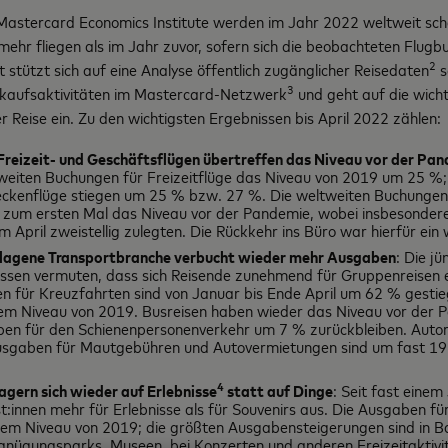
Mastercard Economics Institute werden im Jahr 2022 weltweit sc
mehr fliegen als im Jahr zuvor, sofern sich die beobachteten Flug
2
t stützt sich auf eine Analyse öffentlich zugänglicher Reisedaten
s
3
rkaufsaktivitäten im Mastercard-Netzwerk
und geht auf die wicht
r Reise ein. Zu den wichtigsten Ergebnissen bis April 2022 zählen
Freizeit- und
Geschäftsflügen übertreffen das Niveau vor der Pa
weiten Buchungen für Freizeitflüge das Niveau von 2019 um 25 %;
reckenflüge stiegen um 25 % bzw. 27 %. Die weltweiten Buchungen
 zum ersten Mal das Niveau vor der Pandemie, wobei insbesondere
 April zweistellig zulegten. Die Rückkehr ins Büro war hierfür ein w
lagene Transportbranche verbucht wieder mehr Ausgaben
: Die j
ssen vermuten, dass sich Reisende zunehmend für Gruppenreisen e
 für Kreuzfahrten sind von Januar bis Ende April um 62 % gestie
em Niveau von 2019. Busreisen haben wieder das Niveau vor der P
en für den Schienenpersonenverkehr um 7 % zurückbleiben. Autore
 Ausgaben für Mautgebühren und Autovermietungen sind um fast 1
4
gern sich wieder auf Erlebnisse
statt auf Dinge
: Seit fast eine
st:innen mehr für Erlebnisse als für Souvenirs aus. Die Ausgaben für
dem Niveau von 2019; die größten Ausgabensteigerungen sind in B
gnügungsparks, Museen, bei Konzerten und anderen Freizeitaktivi