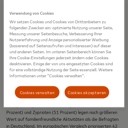
Prozent) an, dem Sparen für Erlebnisse bei der allgemeinen
Finanzplanung eine hohe Priorität einzuräumen. Als
Verwendung von Cookies
Hauptgrund wird der immaterielle Nutzen hervorgehoben.
Wir setzen Cookies und Cookies von Drittanbietern zu
70 Prozent der Befragten sind der Meinung, dass sich
folgenden Zwecken ein: optimierte Nutzung unserer Seite,
Ausgaben für Erlebnisse für sie lohnen. Für 32 Prozent
Messung unserer Seitenbesuche, Verbesserung Ihrer
bieten Erlebnisse eine Möglichkeit der Selbstverwirklichung.
Nutzererfahrung und Anzeige personalisierter Werbung
(basierend auf Seitenaufrufen und Interessen) auf dieser
Deutsche legen bei
und anderen Seiten. Im unteren Seitenbereich können Sie
Ihre Cookie-Einstellungen jederzeit ändern oder Cookies
Freizeitaktivitäten großen Wert
deaktivieren. Einige der von uns eingesetzten Cookies sind
auf Familienfreundlichkeit
für eine vollständige Nutzung der Seite essenziell. Weitere
Informationen unter "Cookies verwalten".
Bei der Planung der Freizeitaktivitäten ist den Deutschen
die Familienfreundlichkeit (48 Prozent) besonders wichtig.
Cookies verwalten
Cookies akzeptieren
Sie bevorzugen Freizeitangebote, die es Eltern und Kindern
ermöglichen, gemeinsam Zeit zu genießen. Nur Iren (52
Prozent) und Zyprioten (51 Prozent) legen noch größeren
Wert auf familienfreundliche Aktivitäten als die Befragten
in Deutschland. Im europäischen Vergleich priorisierten 42