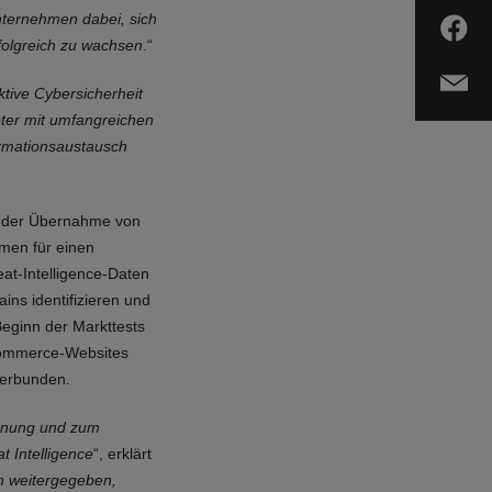
nternehmen dabei, sich
folgreich zu wachsen
.“
ktive Cybersicherheit
ter mit umfangreichen
ormationsaustausch
ss der Übernahme von
men für einen
reat-Intelligence-Daten
ns identifizieren und
Beginn der Markttests
Commerce-Websites
verbunden.
kennung und zum
t Intelligence
“, erklärt
en weitergegeben,