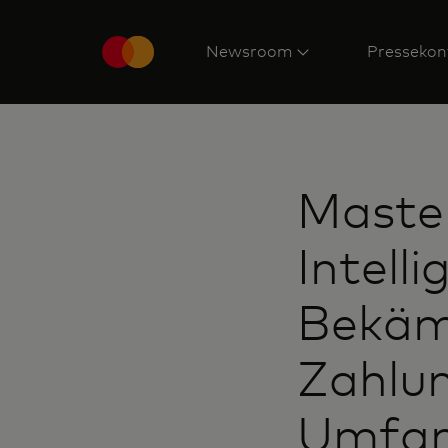
Newsroom
Pressekon
Master
Intell
Bekäm
Zahlu
Umfan