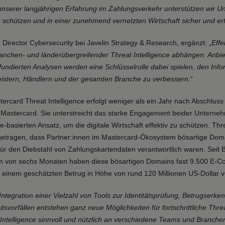
serer langjährigen Erfahrung im Zahlungsverkehr unterstützen wir U
 schützen und in einer zunehmend vernetzten Wirtschaft sicher und er
 Director Cybersecurity bei Javelin Strategy & Research, ergänzt: „
Effe
nchen- und länderübergreifender Threat Intelligence abhängen. Anbie
undierten Analysen werden eine Schlüsselrolle dabei spielen, den Inf
eistern, Händlern und der gesamten Branche zu verbessern.
“
ercard Threat Intelligence erfolgt weniger als ein Jahr nach Abschlu
Mastercard. Sie unterstreicht das starke Engagement beider Unterneh
nce-basierten Ansatz, um die digitale Wirtschaft effektiv zu schützen. Th
getragen, dass Partner:innen im Mastercard-Ökosystem bösartige Domai
für den Diebstahl von Zahlungskartendaten verantwortlich waren. Seit 
um von sechs Monaten haben diese bösartigen Domains fast 9.500 E-
t einem geschätzten Betrug in Höhe von rund 120 Millionen US-Dollar 
 Integration einer Vielzahl von Tools zur Identitätsprüfung, Betrugser
svorfällen entstehen ganz neue Möglichkeiten für fortschrittliche Threa
 Intelligence sinnvoll und nützlich an verschiedene Teams und Branch