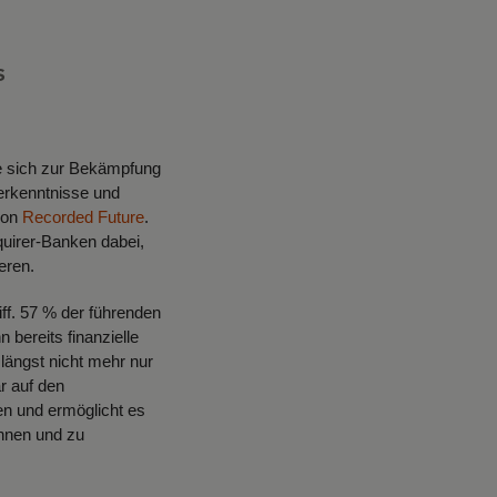
S
die sich zur Bekämpfung
erkenntnisse und
von
Recorded Future
.
uirer-Banken dabei,
eren.
iff. 57 % der führenden
 bereits finanzielle
längst nicht mehr nur
r auf den
en und ermöglicht es
ennen und zu