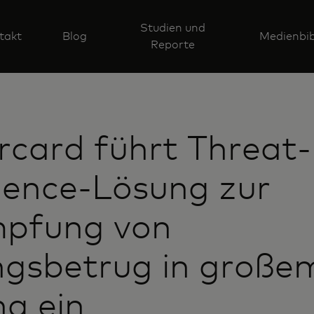
Studien und
takt
Blog
Medienbib
Reporte
card führt Threat-
igence-Lösung zur
pfung von
ngsbetrug in große
g ein