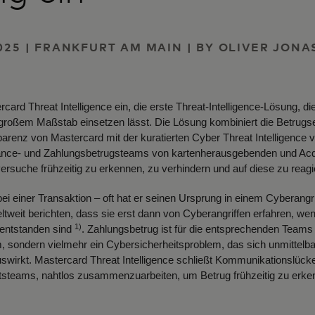
025 | FRANKFURT AM MAIN | BY OLIVER JONA
card Threat Intelligence ein, die erste Threat-Intelligence-Lösung, 
 großem Maßstab einsetzen lässt. Die Lösung kombiniert die Betrugs
arenz von Mastercard mit der kuratierten Cyber Threat Intelligence 
iance- und Zahlungsbetrugsteams von kartenherausgebenden und Acq
ersuche frühzeitig zu erkennen, zu verhindern und auf diese zu reagi
bei einer Transaktion – oft hat er seinen Ursprung in einem Cyberangr
tweit berichten, dass sie erst dann von Cyberangriffen erfahren, wenn
1)
entstanden sind
. Zahlungsbetrug ist für die entsprechenden Teams 
em, sondern vielmehr ein Cybersicherheitsproblem, das sich unmittelba
wirkt. Mastercard Threat Intelligence schließt Kommunikationslück
itsteams, nahtlos zusammenzuarbeiten, um Betrug frühzeitig zu erk