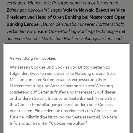
verändern können, wie Privatpersonen und Unternehmen
Zahlungen abwickeln“,
sagte
Valerie Nowak, Executive Vice
President und Head of Open Banking bei Mastercard Open
Banking Europe
.
„Durch den Ausbau unserer Partnerschaft
verbinden wir unsere Open-Banking-Zahlungstechnologie mit
der Expertise der Deutschen Bank im Zahlungsverkehr und
ihrer breiten Händlerbasis in ganz Europa. Gemeinsam
gestalten wir eine Zukunft, in der kontobasierte Zahlungen
Verwendung von Cookies
zur neuen Norm werden.“
Wir setzen Cookies und Cookies von Drittanbietern zu
Innovation mit Marktresonanz
folgenden Zwecken ein: optimierte Nutzung unserer Seite,
Messung unserer Seitenbesuche, Verbesserung Ihrer
Nutzererfahrung und Anzeige personalisierter Werbung
Da europäische Konsument:innen und Händler:innen
(basierend auf Seitenaufrufen und Interessen) auf dieser
und anderen Seiten. Im unteren Seitenbereich können Sie
zunehmend schnellere, kostengünstigere und sicherere
Ihre Cookie-Einstellungen jederzeit ändern oder Cookies
Zahlungsmethoden benötigen, setzen die Deutsche Bank
deaktivieren. Einige der von uns eingesetzten Cookies sind
und Mastercard mit ihren gemeinsamen Lösungen neue
für eine vollständige Nutzung der Seite essenziell. Weitere
Massstäbe. Die Partnerschaft stärkt nicht nur die Rolle der
Informationen unter "Cookies verwalten".
Deutschen Bank als treibende Kraft im Zahlungsverkehr,