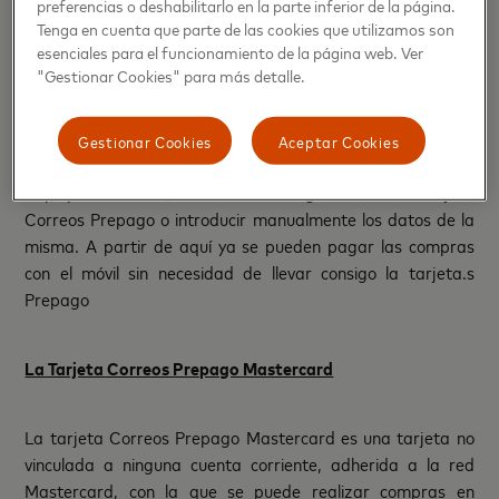
preferencias o deshabilitarlo en la parte inferior de la página.
Tenga en cuenta que parte de las cookies que utilizamos son
Tres pasos a seguir….y listo
esenciales para el funcionamiento de la página web. Ver
"Gestionar Cookies" para más detalle.
En términos operativos, bastan tres pasos para empezar a
pagar con el móvil: primero, descargar la app de Google
Gestionar Cookies
Aceptar Cookies
Pay en la Google Play Store; seguidamente abrir Google
Pay, y finalmente, hacer una fotografía a la tarjeta
Correos Prepago o introducir manualmente los datos de la
misma. A partir de aquí ya se pueden pagar las compras
con el móvil sin necesidad de llevar consigo la tarjeta.s
Prepago
La Tarjeta Correos Prepago Mastercard
La tarjeta Correos Prepago Mastercard es una tarjeta no
vinculada a ninguna cuenta corriente, adherida a la red
Mastercard, con la que se puede realizar compras en