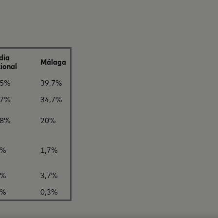
dia
Málaga
ional
,5%
39,7%
,7%
34,7%
,8%
20%
0%
1,7%
5%
3,7%
5%
0,3%