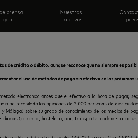
 de prensa
Nuestros
Contac
digital
directivos
pren
etas de crédito o débito, aunque reconoce que no siempre es posibl
rementar el uso de métodos de pago sin efectivo en los próximos u
 método electrónico antes que el efectivo a la hora de pagar, se
tudio ha recopilado las opiniones de 3.000 personas de diez ciuda
a y Málaga) sobre su grado de conocimiento de los medios de pago 
 diarias (comercio, hostelería, ocio, transporte o administraciones
as de crédito o débito tradicionales (39,7%) y
contactless
(20%), de