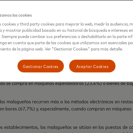
zamos las cookies
n de lo que compran y dónde lo hacen
 cookies y third party cookies para mejorar la web, medir la audiencia, m
a y mostrar publicidad basado en su historial de búsqueda e intereses e
 de españoles, persiste la idea de que no todos los métodos de 
. Siempre puede cambiar sus preferencias o deshabilitarlo en la parte infe
nga en cuenta que parte de las cookies que utilizamos son esenciales pa
ión de la naturaleza de la transacción. Por eso, los encuestado
iento de la página web. Ver "Gestionar Cookies" para más detalle.
r.
Gestionar Cookies
Aceptar Cookies
ción del pago sin efectivo alcanza el 100%, según la percepción de
 reduce ligeramente en el caso de los restaurantes (97,9%), los 
do se compra en máquinas expendedoras (23,4%) o bienes de baj
los malagueños recurren más a los métodos electrónicos en resta
o en bares (67,7%) y, especialmente, cuando compran en máquinas
 establecimientos, los malagueños se sitúan en los puestos de c