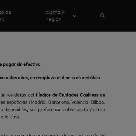
to de
Idioma y
sa
región
e pagar sin efectivo
no o dos años, en remplazo al dinero en metálico
gún los datos del
I Índice de Ciudades Cashless de
des españolas (Madrid, Barcelona, Valencia, Bilbao,
disponibles, sus preferencias al respecto y el uso
 públicas).
stacan como la opción preferida por encima de los