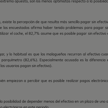
el extremo opuesto, son los menos optimistas respecto a la posibil
xiste la percepción de que resulta más sencillo pagar sin efectivo
 de los encuestados afirma haber tenido problemas para pagar sin
tilizar el coche, el 82,7% asume que es posible pagar sin efectivo 
gar, y lo habitual es que los malagueños recurran al efectivo cu
parquímetro (82,6%). Especialmente acusada es la diferencia 
los usuarios pagan sin efectivo).
bién empiezan a percibir que es posible realizar pagos electróni
la posibilidad de depender menos del efectivo en un plazo de uno o 
 electrónicos en este periodo.