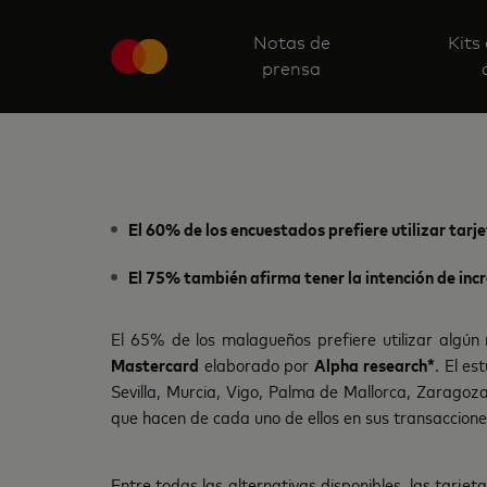
Notas de
Kits
prensa
El 60% de los encuestados prefiere utilizar tarj
El 75% también afirma tener la intención de inc
El 65% de los malagueños prefiere utilizar algún
Mastercard
elaborado por
Alpha research*
. El es
Sevilla, Murcia, Vigo, Palma de Mallorca, Zaragoz
que hacen de cada uno de ellos en sus transacciones
Entre todas las alternativas disponibles, las tarjet