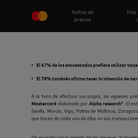
Notas de
Kits
prensa
El 67% de los encuestados prefiere utilizar tarj
El 78% también afirma tener la intención de inc
A la hora de efectuar sus pagos, los vigueses pref
Mastercard
elaborado por
Alpha research*
. El es
Sevilla, Murcia, Vigo, Palma de Mallorca, Zaragoz
que hacen de cada uno de ellos en sus transacciones
De acuerdo con la opinión de los vigueses, la tarje