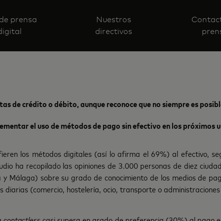
 de prensa
Nuestros
Contac
digital
directivos
pren
etas de crédito o débito, aunque reconoce que no siempre es posibl
rementar el uso de métodos de pago sin efectivo en los próximos u
ieren los métodos digitales (así lo afirma el 69%) al efectivo, s
tudio ha recopilado las opiniones de 3.000 personas de diez ciuda
a y Málaga) sobre su grado de conocimiento de los medios de pago 
 diarias (comercio, hostelería, ocio, transporte o administraciones
ta
contactless
casi supera en grado de preferencia (30%) al pago en