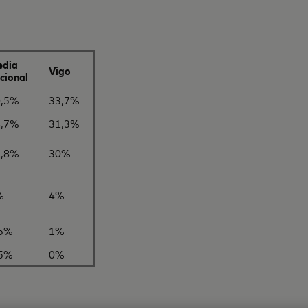
edia
Vigo
cional
0,5%
33,7%
8,7%
31,3%
5,8%
30%
%
4%
,5%
1%
,5%
0%