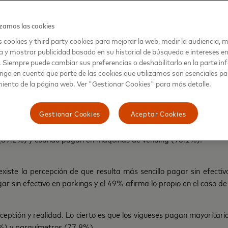
zamos las cookies
e lo que compran y dónde lo hacen
 cookies y third party cookies para mejorar la web, medir la audiencia, m
a y mostrar publicidad basado en su historial de búsqueda e intereses e
 sistemas digitales, los vigueses aún se muestran en cierto modo r
. Siempre puede cambiar sus preferencias o deshabilitarlo en la parte infe
tivo en según qué circunstancias. El 99,7% de los consultado
nga en cuenta que parte de las cookies que utilizamos son esenciales pa
taje que supera al de cines y teatros (91,3%) comercios minorist
iento de la página web. Ver "Gestionar Cookies" para más detalle.
Gestionar Cookies
Aceptar Cookies
étodos
cashless
en restaurantes (así lo afirma el 64% de los encue
s (89,2%) y cuando pagan en máquinas de vending (96,1%).
iste la percepción de que resulta más sencillo pagar sin efectiv
gar sin efectivo en parkings y el 49% afirma lo propio en el caso de
cepción y realidad. Lo cierto es que los vigueses pagan mayoritaria
%) y parquímetros (77,8%).