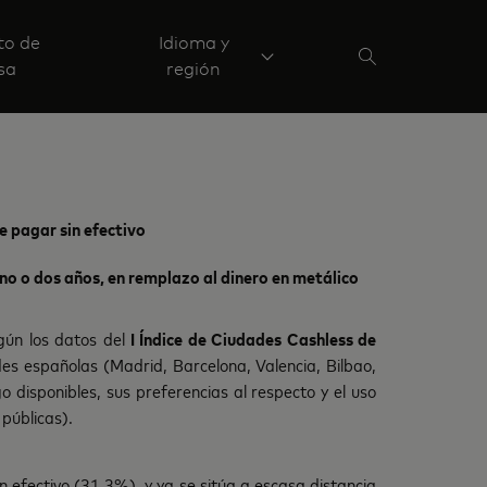
to de
Idioma y
sa
región
e pagar sin efectivo
no o dos años, en remplazo al dinero en metálico
egún los datos del
I Índice de Ciudades Cashless de
des españolas (Madrid, Barcelona, Valencia, Bilbao,
disponibles, sus preferencias al respecto y el uso
 públicas).
 efectivo (31,3%), y ya se sitúa a escasa distancia