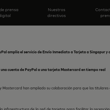
 de prensa
Nuestros
Contac
digital
directivos
pren
Pal amplía el servicio de Envío Inmediato a Tarjeta a Singapur y
una cuenta de PayPal a una tarjeta Mastercard en tiempo real
al y Mastercard han ampliado su colaboración para que los titulares
 infraestructura de la red de tarjetas para facilitar la recepci