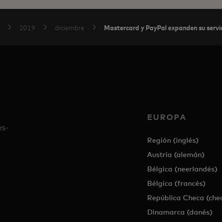
Mastercard y PayPal expanden su servic
2019
diciembre
EUROPA
es-
Región (inglés)
Austria (alemán)
Bélgica (neerlandés)
Bélgica (francés)
República Checa (che
Dinamarca (danés)