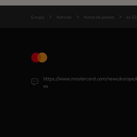
Europa
Noticias
Notas de prensa
es-ES
https://www.mastercard.com/news/europe/
es