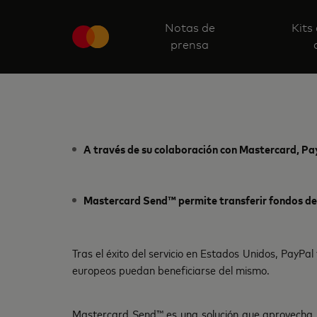
Notas de
Kits
prensa
A través de su colaboración con Mastercard, Pay
Mastercard Send™ permite transferir fondos de 
Tras el éxito del servicio en Estados Unidos, PayP
europeos puedan beneficiarse del mismo.
Mastercard Send™ es una solución que aprovecha la