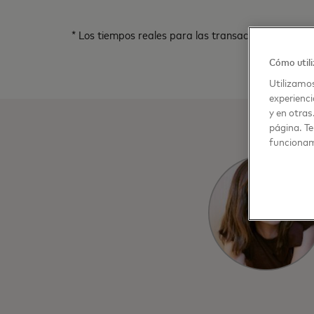
* Los tiempos reales para las transacciones aproba
Cómo utili
Utilizamos
experienci
y en otras
página. Te
funcionam