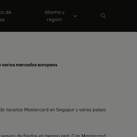
to de
Idioma y
sa
región
 a varios mercados europeos
 de tarjetas Mastercard en Singapur y varios países
ón segura de fondos en tiempo real. Con Mastercard