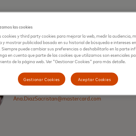
das dependerán de la institución financiera receptora.
zamos las cookies
 cookies y third party cookies para mejorar la web, medir la audiencia, m
a y mostrar publicidad basado en su historial de búsqueda e intereses e
. Siempre puede cambiar sus preferencias o deshabilitarlo en la parte infe
nga en cuenta que parte de las cookies que utilizamos son esenciales pa
iento de la página web. Ver "Gestionar Cookies" para más detalle.
Gestionar Cookies
Aceptar Cookies
ANA DÍAZ SACRISTAN
Ana.DiazSacristan@mastercard.com