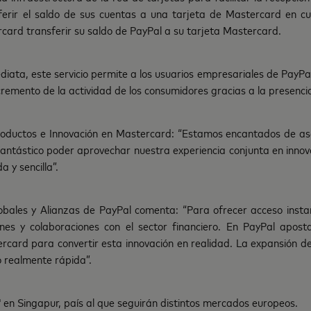
erir el saldo de sus cuentas a una tarjeta de Mastercard en cu
rcard transferir su saldo de PayPal a su tarjeta Mastercard.
ta, este servicio permite a los usuarios empresariales de PayPal o
emento de la actividad de los consumidores gracias a la presencia 
Productos e Innovación en Mastercard: “Estamos encantados de aso
antástico poder aprovechar nuestra experiencia conjunta en inno
 y sencilla”.
lobales y Alianzas de PayPal comenta: “Para ofrecer acceso inst
ones y colaboraciones con el sector financiero. En PayPal ap
rcard para convertir esta innovación en realidad. La expansión 
o realmente rápida”.
en Singapur, país al que seguirán distintos mercados europeos.