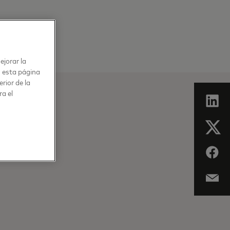
ejorar la
n esta página
rior de la
ra el