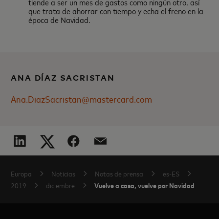
tiende a ser un mes de gastos como ningún otro, así
que trata de ahorrar con tiempo y echa el freno en la
época de Navidad.
ANA DÍAZ SACRISTAN
Ana.DiazSacristan@mastercard.com
Europa
Noticias
Notas de prensa
es-ES
Vuelve a casa, vuelve por Navidad
2019
diciembre