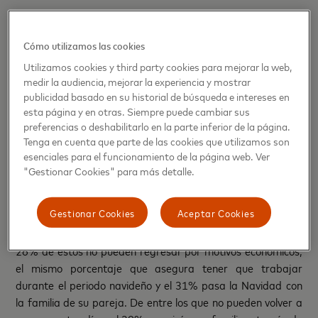
Reunirse con la familia no es la única razón por la que los
Cómo utilizamos las cookies
españoles eligen viajar en Navidad, ya que el 20% de estos
Utilizamos cookies y third party cookies para mejorar la web,
opta por irse de vacaciones al extranjero durante el periodo
medir la audiencia, mejorar la experiencia y mostrar
festivo. El 19% asegura que es menos estresante que
publicidad basado en su historial de búsqueda e intereses en
pasar la Navidad en casa, el 13% quiere evitar discusiones
esta página y en otras. Siempre puede cambiar sus
familiares y el 18% dice que lo único que quiere en Navidad
preferencias o deshabilitarlo en la parte inferior de la página.
es poder pasar un poco de calor aunque sea invierno,
Tenga en cuenta que parte de las cookies que utilizamos son
buscando destinos más cálidos.
esenciales para el funcionamiento de la página web. Ver
"Gestionar Cookies" para más detalle.
El estudio de Mastercard indica que mientras que la
Gestionar Cookies
Aceptar Cookies
mayoría de los españoles se proponen pasar la Navidad
con sus familias, el 18% no puede volver a sus casas. El
26% de estos no pueden regresar por motivos económicos,
el mismo porcentaje que asegura tener que trabajar
durante el periodo navideño y el 31% pasa la Navidad con
la familia de su pareja. De entre los que no pueden volver a