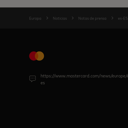
Europa
Noticias
Notas de prensa
es-ES
https://www.mastercard.com/news/europe/
es