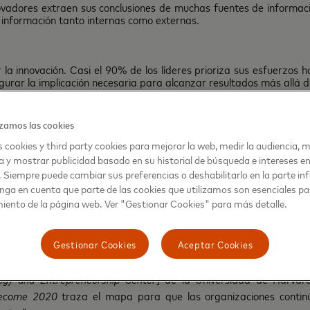
vadores extraen sus conclusiones de muchas fuentes de información
e información tanto internas como externas.
la innovación. Casi el 90% de los líderes prioriza sus esfuerzos h
gurar la implicación necesaria para alcanzar resultados más allá 
zamos las cookies
r a sus trabajadores para actuar como emprendedores. Esto ge
omprobado un 84% de los líderes más innovadores.
 cookies y third party cookies para mejorar la web, medir la audiencia, m
a y mostrar publicidad basado en su historial de búsqueda e intereses e
. Siempre puede cambiar sus preferencias o deshabilitarlo en la parte infe
nga en cuenta que parte de las cookies que utilizamos son esenciales pa
consumidores afirma que espera de las empresas el desarrollo d
iento de la página web. Ver "Gestionar Cookies" para más detalle.
or lo tanto, priorizar las ideas rompedoras o, de lo contrario, ar
Gestionar Cookies
Aceptar Cookies
un viaje para comprender qué más podemos hacer y en qué más nos
el mundo del mañana sea mejor que el mundo de hoy”, ha señalado
ogy and Entrepreneurship Center
] de la Universidad de Harvar
ecome 2020
traza el mapa para que las organizaciones continú