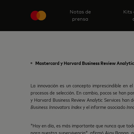
Notas de
Kits
prensa
Mastercard y Harvard Business Review Analytic S
La innovación es un concepto imprescindible en 
procesos de selección. En cambio, pocos se han par
y Harvard Business Review Analytic Services han de
Business Innovators Index
y el informe asociado
Inn
"Hoy en día, es más importante que nunca que tod
para nuestra supervivencia", afirmó Ajay Banga, 