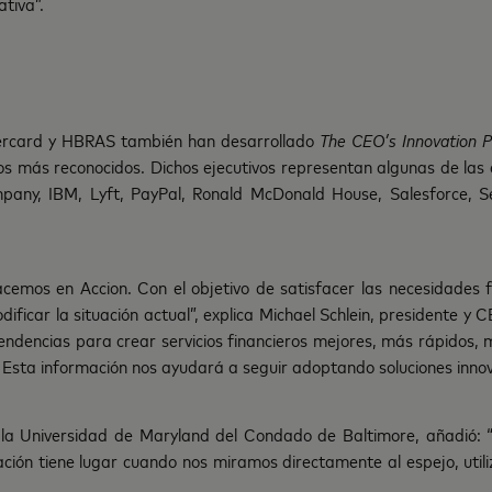
ativa”.
ercard y HBRAS también han desarrollado
The CEO’s Innovation P
vos más reconocidos. Dichos ejecutivos representan algunas de la
mpany, IBM, Lyft, PayPal, Ronald McDonald House, Salesforce, 
acemos en Accion. Con el objetivo de satisfacer las necesidades
ficar la situación actual”, explica Michael Schlein, presidente 
endencias para crear servicios financieros mejores, más rápidos,
. Esta información nos ayudará a seguir adoptando soluciones innov
la Universidad de Maryland del Condado de Baltimore, añadió:
ación tiene lugar cuando nos miramos directamente al espejo, uti