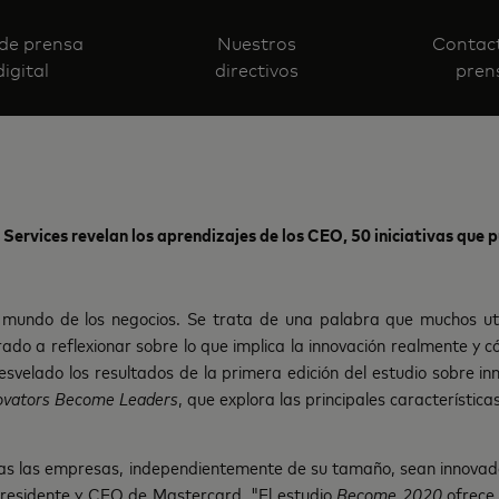
 de prensa
Nuestros
Contac
digital
directivos
pren
ervices revelan los aprendizajes de los CEO, 50 iniciativas que p
el mundo de los negocios. Se trata de una palabra que muchos ut
ado a reflexionar sobre lo que implica la innovación realmente y có
svelado los resultados de la primera edición del estudio sobre i
ovators Become Leaders
, que explora las principales característic
as las empresas, independientemente de su tamaño, sean innovad
presidente y CEO de Mastercard. "El estudio
Become 2020
ofrece 