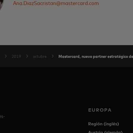
Ana.DiazSacristan@mastercard.com
Mastercard, nuevo partner estratégico de 
2019
octubre
EUROPA
es-
Región (inglés)
Austria (alemán)