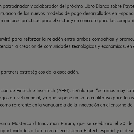
n patrocinador y colaborador del próximo Libro Blanco sobre Payt
 situación de los nuevos modelos de pago desarrollados en España
n mejores prácticas para el sector y en concreto para las compañí
virá para reforzar la relación entre ambas compañías y promove
otenciar la creación de comunidades tecnológicas y económicas, en 
artners estratégicos de la asociación.
ación de Fintech e Insurtech (AEFI), señala que “estamos muy sa
agos a nivel mundial, ya que supone un salto cualitativo para la as
como referente en la vanguardia de la innovación en el entorno de
óximo Mastercard Innovation Forum, que se celebrará el 30 de 
s oportunidades a futuro en el ecosistema Fintech español y el de