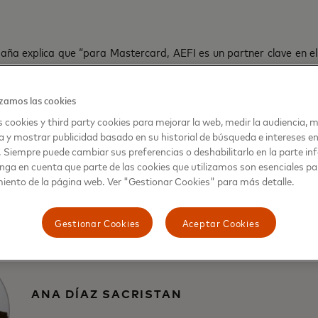
aña explica que “para Mastercard, AEFI es un partner clave en e
ia. A través de las distintas iniciativas que pondremos en marcha 
nzar todo su potencial, a entrar en contacto con otros actores cl
zamos las cookies
 cookies y third party cookies para mejorar la web, medir la audiencia, m
a y mostrar publicidad basado en su historial de búsqueda e intereses e
. Siempre puede cambiar sus preferencias o deshabilitarlo en la parte infe
nga en cuenta que parte de las cookies que utilizamos son esenciales pa
iento de la página web. Ver "Gestionar Cookies" para más detalle.
Gestionar Cookies
Aceptar Cookies
ANA DÍAZ SACRISTAN