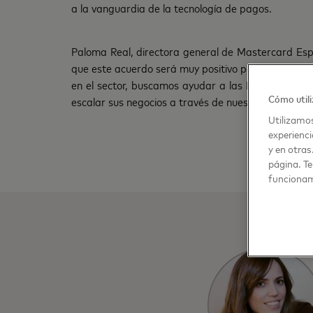
a la vanguardia de la tecnología de pagos.
Paloma Real, directora general de Mastercard Esp
que este acuerdo será muy positivo para la industr
en el sector, buscamos ayudar a las Fintech a alca
Cómo utili
escalar sus negocios a través de nuestra red”.
Utilizamos
experienci
y en otras
página. Te
funcionam