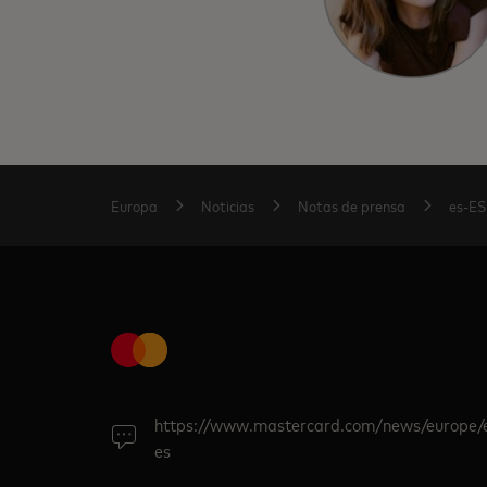
Europa
Noticias
Notas de prensa
es-ES
https://www.mastercard.com/news/europe/
es