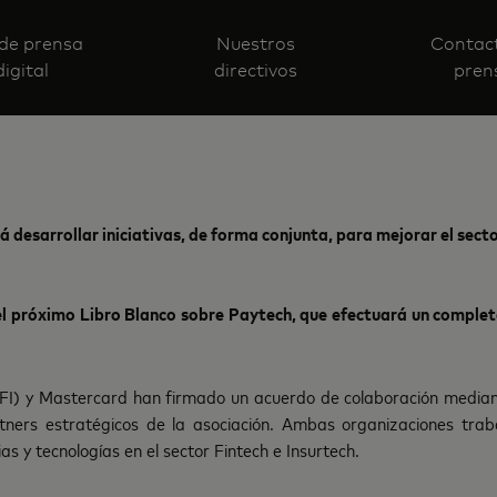
 de prensa
Nuestros
Contac
digital
directivos
pren
 desarrollar iniciativas, de forma conjunta, para mejorar el sect
 próximo Libro Blanco sobre Paytech, que efectuará un completo 
FI) y Mastercard han firmado un acuerdo de colaboración mediant
tners estratégicos de la asociación. Ambas organizaciones trab
s y tecnologías en el sector Fintech e Insurtech.