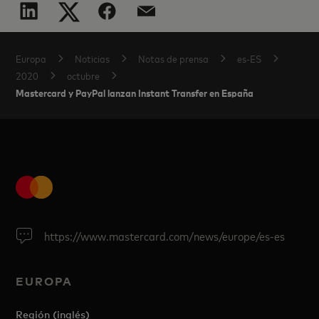
Europa
Noticias
Notas de prensa
es-ES
2020
octubre
Mastercard y PayPal lanzan Instant Transfer en España
https://www.mastercard.com/news/europe/es-es
EUROPA
Región (inglés)