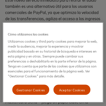
también es una alternativa útil para los usuarios
comerciales de PayPal, ya que optimiza la velocidad
de las transferencias, agiliza el acceso a los ingresos
y cobros y favorece la liquidez y el flujo de caja.
Cómo utilizamos las cookies
Según David Dechamps, vicepresidente senior de
Pagos Digitales de Mastercard Europa: “La
Utilizamos cookies y third party cookies para mejorar la web,
medir la audiencia, mejorar la experiencia y mostrar
ampliación de nuestra estrecha asociación con
publicidad basado en su historial de búsqueda e intereses en
PayPal brinda nuevas opciones a nuestros clientes.
esta página y en otras. Siempre puede cambiar sus
Estamos encantados de aprovechar nuestra
preferencias o deshabilitarlo en la parte inferior de la página.
experiencia y conocimientos conjuntos en innovación
Tenga en cuenta que parte de las cookies que utilizamos son
esenciales para el funcionamiento de la página web. Ver
de pagos para facilitar la vida de nuestros usuarios
"Gestionar Cookies" para más detalle.
en Europa. Los clientes ahora podrán elegir cómo
quieren cobrar sin comprometer la velocidad, la
Gestionar Cookies
Aceptar Cookies
conveniencia y la seguridad de sus pagos”.
Mastercard Send ™ juega un papel clave en la