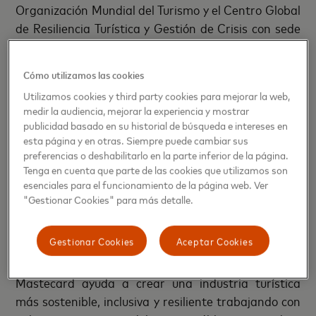
Organización Mundial del Turismo y el Centro Global
de Resiliencia Turística y Gestión de Crisis con sede
en Jamaica anunciarán nuevas o ampliadas
iniciativas conjuntas con el Hub en FITUR.
Cómo utilizamos las cookies
Adicionalmente, durante este primer año, el Hub ha
Utilizamos cookies y third party cookies para mejorar la web,
desarrollado proyectos conjuntos con Costa Rica,
medir la audiencia, mejorar la experiencia y mostrar
Osaka (Japón), Praga, República Checa, París
publicidad basado en su historial de búsqueda e intereses en
(Francia) y Gotemburgo (Suecia).
esta página y en otras. Siempre puede cambiar sus
preferencias o deshabilitarlo en la parte inferior de la página.
Tenga en cuenta que parte de las cookies que utilizamos son
El Tourism Innovation Hub, con sede en Madrid,
esenciales para el funcionamiento de la página web. Ver
aprovecha los conocimientos de los datos agregados
"Gestionar Cookies" para más detalle.
y la experiencia tecnológica de Mastercard a la hora
de trabajar con los gobiernos para innovar,
Gestionar Cookies
Aceptar Cookies
investigar y cocrear soluciones con todo el
ecosistema turístico. En definitiva, el Hub de
Mastecard ayuda a crear una industria turística
más sostenible, inclusiva y resiliente trabajando con