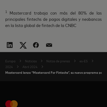
1
Mastercard trabaja con más del 80% de las
principales fintechs de pagos digitales y neobancos
en la lista global de fintech de la CNBC
Europa
Noticias
Notas de prensa
es-ES
2024
Abril 2024
Mastercard lanza “Mastercard For Fintechs”, su nuevo programa para ap