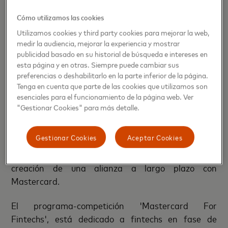
Cómo utilizamos las cookies
'Mastercard For Fintechs'
ofrece acceso gratuito
Utilizamos cookies y third party cookies para mejorar la web,
exclusivo a las plataformas de formación y
medir la audiencia, mejorar la experiencia y mostrar
aprendizaje de última generación de Mastercard, la
publicidad basado en su historial de búsqueda e intereses en
participación en una serie de eventos fintech en
esta página y en otras. Siempre puede cambiar sus
toda Europa y la oportunidad de participar en la
preferencias o deshabilitarlo en la parte inferior de la página.
Tenga en cuenta que parte de las cookies que utilizamos son
competición internacional de fintechs de
esenciales para el funcionamiento de la página web. Ver
Mastercard
. Además de tener acceso a una red
"Gestionar Cookies" para más detalle.
internacional, a las soluciones de Mastercard y a
oportunidades de promoción y financiación, los
Gestionar Cookies
Aceptar Cookies
participantes también tendrán la posibilidad de
potenciar sus soluciones y negocios mediante la
creación de una alianza a largo plazo con
Mastercard.
El programa-competición 'Mastercard For
Fintechs', está dedicado a fintechs en fase de