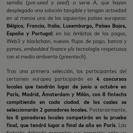
semilla (
pre-seed
y
seed
) o serie A, que hayan
desplegado una solución tangible y tengan actividad
en al menos uno de los siguientes países europeos:
Bélgica, Francia, Italia, Luxemburgo, Países Bajos,
España y Portugal
; en los ámbitos de los pagos,
Web3 y blockchain, nuevos flujos de pago, banca y
pymes,
embedded finance
y/o tecnología respetuosa
con el medio ambiente (
greentech
).
Tras una primera selección, los participantes del
certamen europeo participarán en
4
concursos
locales que tendrán lugar de junio a octubre en
París, Madrid, Ámsterdam y Milán, con 8 fintechs
compitiendo en cada ciudad
,
de
los cuales se
seleccionarán 2 ganadores locales.
Posteriormente,
los
8 ganadores locales competirán en la prueba
final, que tendrá lugar a final de año en París
. Las
fintechs deberán presentar sus proyectos ante un