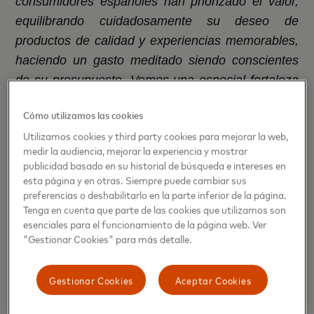
consumidores españoles han priorizado el valor,
equilibrando cuidadosamente su deseo de
productos de calidad y experiencias memorables,
haciendo un gasto meditado siendo conscientes
de su presupuesto. Vemos una especial fortaleza
en el gasto en alimentación, la única categoría en
Cómo utilizamos las cookies
la que los consumidores están empezando a optar
Utilizamos cookies y third party cookies para mejorar la web,
por productos de mayor calidad
”.
medir la audiencia, mejorar la experiencia y mostrar
publicidad basado en su historial de búsqueda e intereses en
Tendencias clave del comercio minorista en toda
esta página y en otras. Siempre puede cambiar sus
esta temporada navideña en España:
preferencias o deshabilitarlo en la parte inferior de la página.
El momento más «valioso» del año
. Los
Tenga en cuenta que parte de las cookies que utilizamos son
esenciales para el funcionamiento de la página web. Ver
consumidores españoles han priorizado el valor
"Gestionar Cookies" para más detalle.
en todo momento este año, respondiendo a las
promociones durante el período de compras de
noviembre y Black Friday, y llenando sus cestas
Gestionar Cookies
Aceptar Cookies
en el período previo al 24 de diciembre. Las
ventas minoristas generales experimentaron un