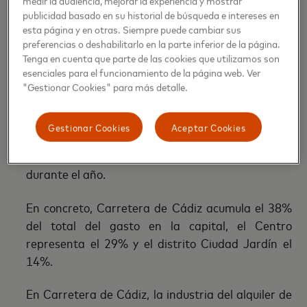
agosto.
medir la audiencia, mejorar la experiencia y mostrar
publicidad basado en su historial de búsqueda e intereses en
esta página y en otras. Siempre puede cambiar sus
Carretera de Cádiz, Centro y Ciudad Jardín
preferencias o deshabilitarlo en la parte inferior de la página.
Tenga en cuenta que parte de las cookies que utilizamos son
El informe también hace una radiografía del
esenciales para el funcionamiento de la página web. Ver
gasto turístico por distritos de la capital en 2023
"Gestionar Cookies" para más detalle.
con respecto a 2022. De ellos, destacan tres:
Carretera de Cádiz, Centro y Ciudad Jardín;
Gestionar Cookies
Aceptar Cookies
juntos acumulan el 81% del gasto turístico total
de la ciudad, presentando similares fluctuaciones
durante el año.
En concreto, Carretera de Cádiz acumula el 38%
del total del gasto en la capital, el Centro
representa el 29% y el distrito Ciudad Jardín el
14%.
En Carretera de Cádiz, la industria del alquiler de