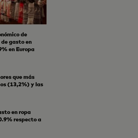
onómico de
s de gasto en
,9% en Europa
tores que más
tos (13,2%) y las
asto en ropa
 0.9% respecto a