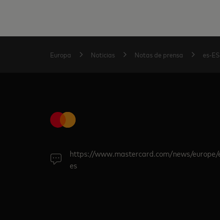
Europa
Noticias
Notas de prensa
es-ES
https://www.mastercard.com/news/europe/
es