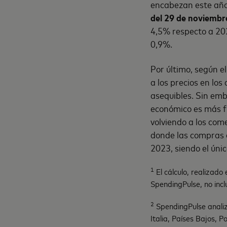
encabezan este año 
del 29 de noviembr
4,5% respecto a 202
0,9%.
Por último, según e
a los precios en lo
asequibles. Sin emb
económico es más f
volviendo a los come
donde las compras 
2023, siendo el úni
1
El cálculo, realizad
SpendingPulse, no incl
2
SpendingPulse analiz
Italia, Países Bajos, P