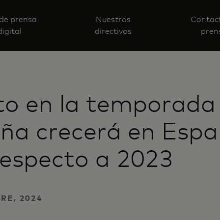
 de prensa
Nuestros
Contac
digital
directivos
pren
to en la temporada
ña crecerá en Esp
respecto a 2023
RE, 2024