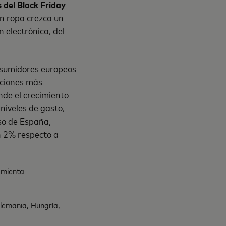
del Black Friday
en ropa crezca un
 electrónica, del
onsumidores europeos
opciones más
nde el crecimiento
iveles de gasto,
aso de España,
n 2% respecto a
amienta
lemania, Hungría,