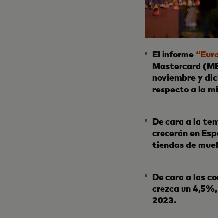
El informe
“Eur
Mastercard (MEI 
noviembre y di
respecto a la 
De cara a la te
crecerán en Esp
tiendas de mueb
De cara a las c
crezca un 4,5%, 
2023.