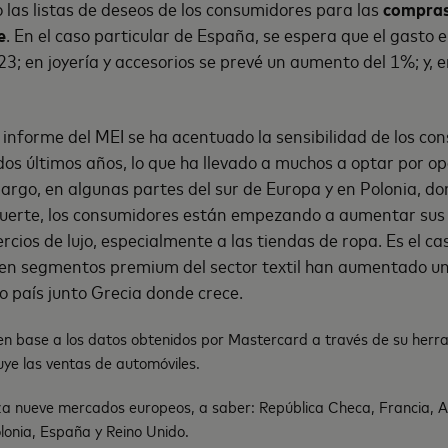
las listas de deseos de los consumidores para las
compras 
e
. En el caso particular de España, se espera que el gasto 
3; en joyería y accesorios se prevé un aumento del 1%; y, en
l informe del MEI se ha acentuado la sensibilidad de los c
s dos últimos años, lo que ha llevado a muchos a optar por 
argo, en algunas partes del sur de Europa y en Polonia, do
uerte, los consumidores están empezando a aumentar sus n
rcios de lujo, especialmente a las tiendas de ropa. Es el c
en segmentos premium del sector textil han aumentado u
co país junto Grecia donde crece.
o en base a los datos obtenidos por Mastercard a través de su herr
uye las ventas de automóviles.
a nueve mercados europeos, a saber: República Checa, Francia, A
olonia, España y Reino Unido.