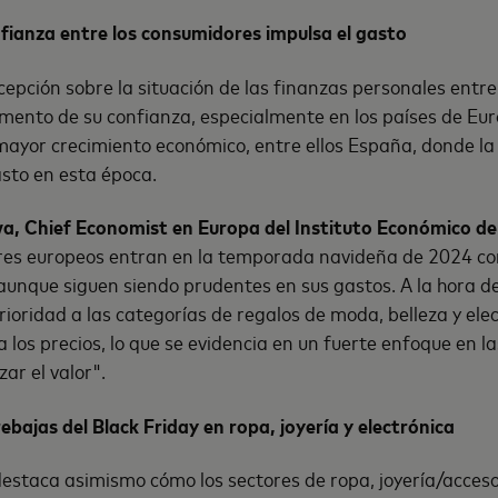
nfianza entre los consumidores impulsa el gasto
cepción sobre la situación de las finanzas personales entr
mento de su confianza, especialmente en los países de Eu
ayor crecimiento económico, entre ellos España, donde la
asto en esta época.
, Chief Economist en Europa del Instituto Económico de
res europeos entran en la temporada navideña de 2024 c
aunque siguen siendo prudentes en sus gastos. A la hora de i
oridad a las categorías de regalos de moda, belleza y elec
 los precios, lo que se evidencia en un fuerte enfoque en la
ar el valor".
bajas del Black Friday en ropa, joyería y electrónica
destaca asimismo cómo los sectores de ropa, joyería/acceso