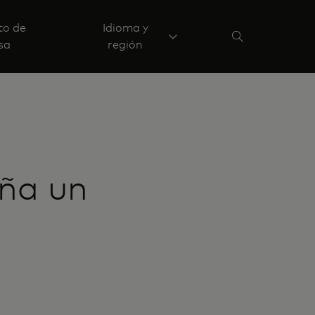
to de
Idioma y
sa
región
aña un