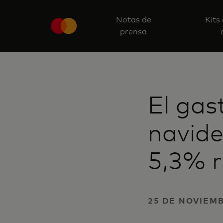
Notas de
Kits
prensa
El gas
navide
5,3% 
25 DE NOVIEMB