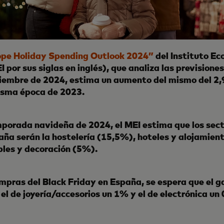
ope Holiday Spending Outlook 2024”
del Instituto Ec
por sus siglas en inglés), que analiza las previsione
ciembre de 2024, estima un aumento del mismo del 2
misma época de 2023.
mporada navideña de 2024, el MEI estima que los sec
aña serán la hostelería (15,5%), hoteles y alojamien
les y decoración (5%).
ompras del Black Friday en España, se espera que el g
el de joyería/accesorios un 1% y el de electrónica un