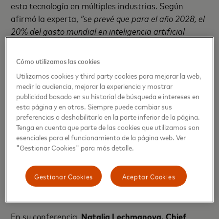
esta tecnología en múltiples industrias. Según
afirmó la experta,
“se prevé que para el año 2028, el
20% del gasto mundial en inteligencia artificial
provenga del sector financiero, por lo que el avance
en la aplicación de IA en todos los procesos y ámbitos
Cómo utilizamos las cookies
del mundo de los pagos será lo que dictamine el éxito
Utilizamos cookies y third party cookies para mejorar la web,
de cada empresa de esta industria”
.
medir la audiencia, mejorar la experiencia y mostrar
publicidad basado en su historial de búsqueda e intereses en
La economía nacional a través de los ojos del
esta página y en otras. Siempre puede cambiar sus
preferencias o deshabilitarlo en la parte inferior de la página.
consumidor
Tenga en cuenta que parte de las cookies que utilizamos son
esenciales para el funcionamiento de la página web. Ver
Ante los retos de la economía global derivados,
"Gestionar Cookies" para más detalle.
entre otras razones, de la tensión geopolítica
internacional reinante, 2024 ha sido un año en el
Gestionar Cookies
Aceptar Cookies
que el sector financiero español ha continuado
estando afectado por la inflación.
En su conferencia,
Natalia Lechmanova, Chief