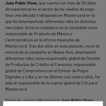
Juan Pablo Vivas
, que cuenta con más de 20 años
de experiencia en el sector de los medios de pago,
lleva una década trabajando en Mastercard en la
que ha desempeñado diferentes roles en distintos
mercados. Inició su andadura en la compañía como
responsable de Producto de México y
Centroamérica en la oficina mexicana de
Mastercard. Tras dos años en esta posición, ya en la
central de la compañía en Nueva York, desempeñó
diferentes roles como responsable global de Gestión
de Productos de Crédito al Consumo; responsable
global de Compromiso con el Emisor de Pagos
Digitales y Labs y, en los últimos casi cuatro años, ha
sido el responsable de la cuenta global de Citi para
Mastercard.
Antes de unirse a Mastercard,
Juan Pablo
Vivas