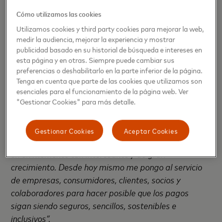
trabajó, durante 13 años, en American Express en
diferentes puestos, desde director de Marketing en
Cómo utilizamos las cookies
España hasta vicepresidente de Marketing y
Utilizamos cookies y third party cookies para mejorar la web,
Productos de Pago Globales para Latinoamérica
medir la audiencia, mejorar la experiencia y mostrar
publicidad basado en su historial de búsqueda e intereses en
desde sus oficinas de Madrid, Miami y México.
esta página y en otras. Siempre puede cambiar sus
preferencias o deshabilitarlo en la parte inferior de la página.
“Estoy muy agradecido por la confianza que
Tenga en cuenta que parte de las cookies que utilizamos son
Mastercard ha depositado en mí desde que llegué a
esenciales para el funcionamiento de la página web. Ver
la compañía y, ahora, con este nombramiento”, ha
"Gestionar Cookies" para más detalle.
dicho
Juan Pablo Vivas
. “Estoy muy ilusionado con
esta nueva etapa liderando el negocio de España y
Gestionar Cookies
Aceptar Cookies
en una industria que me apasiona y que se encuentra
en un momento tan interesante y de gran
crecimiento. Desde hoy mismo me pongo al servicio
de empresas, consumidores, clientes, socios y
colaboradores para hacer posible que los pagos
sigan siendo seguros, sencillos, sostenibles e
inclusivos”.