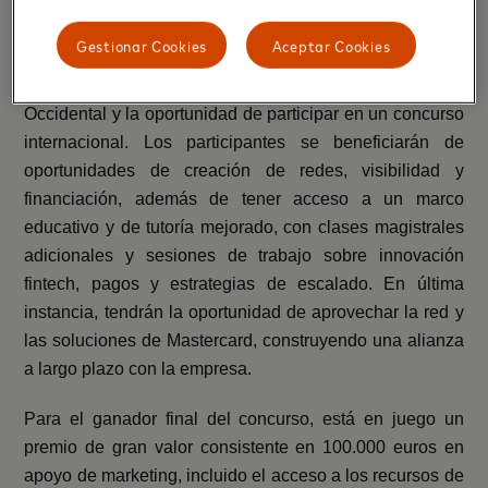
El programa
Mastercard For Fintechs
ofrece acceso
gratuito y exclusivo a los contenidos de aprendizaje
Gestionar Cookies
Aceptar Cookies
únicos de Mastercard, la participación en una serie de
eventos fintech en todos los países de Europa
Occidental y la oportunidad de participar en un concurso
internacional. Los participantes se beneficiarán de
oportunidades de creación de redes, visibilidad y
financiación, además de tener acceso a un marco
educativo y de tutoría mejorado, con clases magistrales
adicionales y sesiones de trabajo sobre innovación
fintech, pagos y estrategias de escalado. En última
instancia, tendrán la oportunidad de aprovechar la red y
las soluciones de Mastercard, construyendo una alianza
a largo plazo con la empresa.
Para el ganador final del concurso, está en juego un
premio de gran valor consistente en 100.000 euros en
apoyo de marketing, incluido el acceso a los recursos de