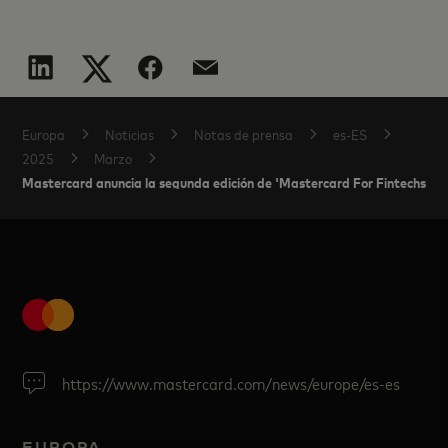
Europa
Noticias
Notas de prensa
es-ES
2025
Marzo
Mastercard anuncia la segunda edición de 'Mastercard For Fintechs', c
https://www.mastercard.com/news/europe/es-es
EUROPA