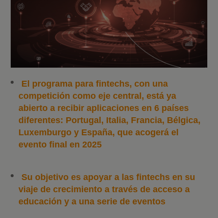
El programa para fintechs, con una
competición como eje central, está ya
abierto a recibir aplicaciones en 6 países
diferentes: Portugal, Italia, Francia, Bélgica,
Luxemburgo y España, que acogerá el
evento final en 2025
Su objetivo es apoyar a las fintechs en su
viaje de crecimiento a través de acceso a
educación y a una serie de eventos