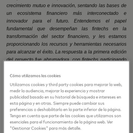
crecimiento mutuo e innovación, sentando las bases de
un ecosistema financiero más interconectado e
innovador para el futuro. Entendemos el papel
fundamental que desempeñan las fintechs en la
transformación del sector financiero, y les estamos
proporcionando los recursos y herramientas necesarios
para alcanzar el éxito. La respuesta a la primera edición
del proyecto fue abrumadora, con fintechs participando
activamente en nuestra competición, estableciendo
contactos con actores clave del sector y aprovechando
Cómo utilizamos las cookies
nuestra plataforma de aprendizaje. Estamos deseando
Utilizamos cookies y third party cookies para mejorar la web,
medir la audiencia, mejorar la experiencia y mostrar
conocer a los nuevos emprendedores e innovadores con
publicidad basado en su historial de búsqueda e intereses en
más talento que se unirán a esta nueva edición”.
esta página y en otras. Siempre puede cambiar sus
preferencias o deshabilitarlo en la parte inferior de la página.
Para quién es y qué beneficios tiene Mastercard For
Tenga en cuenta que parte de las cookies que utilizamos son
Fintechs
esenciales para el funcionamiento de la página web. Ver
"Gestionar Cookies" para más detalle.