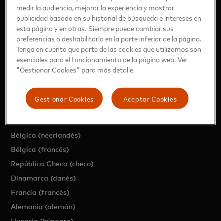
medir la audiencia, mejorar la experiencia y mostrar
publicidad basado en su historial de búsqueda e intereses en
esta página y en otras. Siempre puede cambiar sus
preferencias o deshabilitarlo en la parte inferior de la página.
Tenga en cuenta que parte de las cookies que utilizamos son
https://www.mastercard.com/news/europe/es-es
esenciales para el funcionamiento de la página web. Ver
"Gestionar Cookies" para más detalle.
EUROPA
Gestionar Cookies
Aceptar Cookies
Región (inglés)
Austria (alemán)
Bélgica (neerlandés)
Bélgica (francés)
República Checa (checo)
Dinamarca (danés)
Francia (francés)
Alemania (alemán)
Hungría (húngaro)