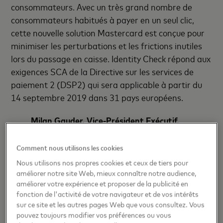
consommateurs. Avec un très grand nombre de
consommateurs habitués à payer en un seul clic,
cette nouvelle solution Mastercard est conçue pour
minimiser les perturbations et les frictions inutiles
lors du passage en caisse. Identity Check répond aux
exigences SCA de la Directive sur les services de
paiement 2 (DSP2) qui sera applicable à partir du
14 septembre 2019 dans 31 pays européens.
Milan Gauder, Vice-Président Exécutif,
Services, Mastercard Europe
affirme :
"Le e-commerce continue de surpasser les
Comment nous utilisons les cookies
achats physiques et, bien qu'il soit
Nous utilisons nos propres cookies et ceux de tiers pour
extrêmement positif pour les
améliorer notre site Web, mieux connaître notre audience,
améliorer votre expérience et proposer de la publicité en
commerçants en ligne, il exerce également
fonction de l'activité de votre navigateur et de vos intérêts
une pression sur eux pour s'assurer que les
sur ce site et les autres pages Web que vous consultez. Vous
transactions numériques soient sécurisées
pouvez toujours modifier vos préférences ou vous