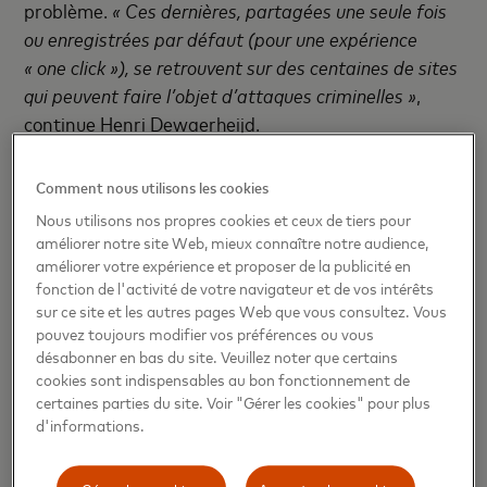
problème.
« Ces dernières, partagées une seule fois
ou enregistrées par défaut (pour une expérience
« one click »), se retrouvent sur des centaines de sites
qui peuvent faire l’objet d’attaques criminelles »
,
continue Henri Dewaerheijd.
Pour palier le problème, le secteur compte sur
le
Comment nous utilisons les cookies
développement des tokens
dans le monde en ligne.
Nous utilisons nos propres cookies et ceux de tiers pour
Utilisés pour digitaliser nos numéros de carte dans
améliorer notre site Web, mieux connaître notre audience,
nos montres ou nos téléphones, ces tokens qui sont
améliorer votre expérience et proposer de la publicité en
des alias digitaux cryptés du numéro de carte
fonction de l'activité de votre navigateur et de vos intérêts
sur ce site et les autres pages Web que vous consultez. Vous
classique, permettent de faire des achats sans
pouvez toujours modifier vos préférences ou vous
partager le numéro de carte réel avec le
désabonner en bas du site. Veuillez noter que certains
commerçant.
cookies sont indispensables au bon fonctionnement de
certaines parties du site. Voir "Gérer les cookies" pour plus
Grâce à ces tokens, deux innovations verront le jour
d'informations.
à court terme :