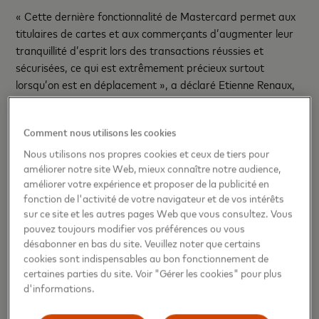
« Cette dernière fonctionnalité de Mastercard permet aux
titulaires de cartes et aux commerçants d’augmenter leur
tranquillité d’esprit lors des transactions réussies et
sécurisées, ce qui est extrêmement précieux surtout
lorsqu’on est en déplacement », a déclaré Etienne Renaux,
PDG de Servipay.
###
Comment nous utilisons les cookies
Nous utilisons nos propres cookies et ceux de tiers pour
Contacts presse
améliorer notre site Web, mieux connaître notre audience,
améliorer votre expérience et proposer de la publicité en
Mastercard: amelie.vandenberghe@ketchum.com
fonction de l'activité de votre navigateur et de vos intérêts
sur ce site et les autres pages Web que vous consultez. Vous
Done4You: info@done4you.be
pouvez toujours modifier vos préférences ou vous
désabonner en bas du site. Veuillez noter que certains
Servipay: er@servipay.eu
cookies sont indispensables au bon fonctionnement de
certaines parties du site. Voir "Gérer les cookies" pour plus
d'informations.
À propos de Mastercard