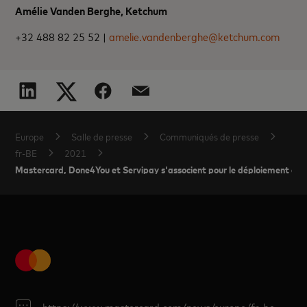
Amélie Vanden Berghe, Ketchum
+32 488 82 25 52 |
amelie.vandenberghe@ketchum.com
Europe
Salle de presse
Communiqués de presse
fr-BE
2021
Mastercard, Done4You et Servipay s'associent pour le déploiement de 