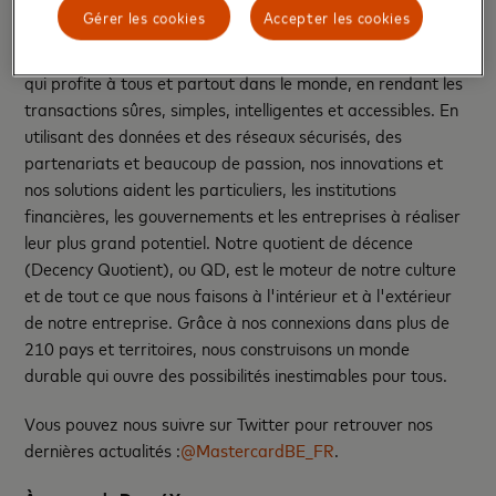
Mastercard
est une entreprise technologique mondiale
Gérer les cookies
Accepter les cookies
dans l’industrie des paiements. Notre mission est de
connecter et d'alimenter une économie numérique inclusive
qui profite à tous et partout dans le monde, en rendant les
transactions sûres, simples, intelligentes et accessibles. En
utilisant des données et des réseaux sécurisés, des
partenariats et beaucoup de passion, nos innovations et
nos solutions aident les particuliers, les institutions
financières, les gouvernements et les entreprises à réaliser
leur plus grand potentiel. Notre quotient de décence
(Decency Quotient), ou QD, est le moteur de notre culture
et de tout ce que nous faisons à l'intérieur et à l'extérieur
de notre entreprise. Grâce à nos connexions dans plus de
210 pays et territoires, nous construisons un monde
durable qui ouvre des possibilités inestimables pour tous.
Vous pouvez nous suivre sur Twitter pour retrouver nos
dernières actualités :
@MastercardBE_FR
.