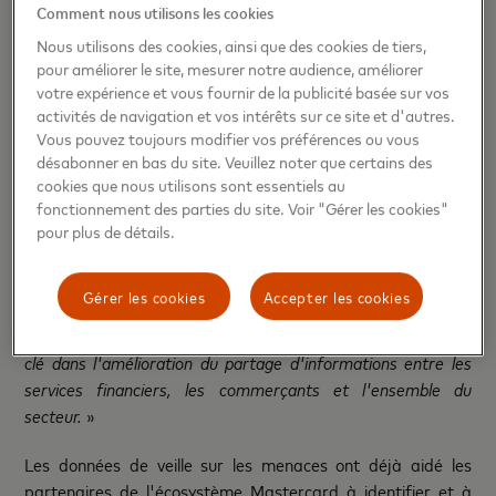
Comment nous utilisons les cookies
Le lancement de Mastercard Threat Intelligence intervient
Nous utilisons des cookies, ainsi que des cookies de tiers,
moins d'un an après la finalisation de l'acquisition de
pour améliorer le site, mesurer notre audience, améliorer
Recorded Future par Mastercard et démontre
votre expérience et vous fournir de la publicité basée sur vos
l'engagement des deux entreprises à fournir une approche
activités de navigation et vos intérêts sur ce site et d'autres.
unifiée et fondée sur le renseignement pour sécuriser
Vous pouvez toujours modifier vos préférences ou vous
l'économie numérique.
désabonner en bas du site. Veuillez noter que certains des
cookies que nous utilisons sont essentiels au
«
Une cybersécurité efficace dépend de plus en plus des
fonctionnement des parties du site. Voir "Gérer les cookies"
renseignements sur les menaces qui transcendent les
pour plus de détails.
secteurs et les régions
», déclare
Tracy (Kitten) Goldberg,
directrice de la cybersécurité chez Javelin Strategy &
Gérer les cookies
Accepter les cookies
Research
. «
Les fournisseurs disposant de données
transactionnelles et d'analyses étendues vont jouer un rôle
clé dans l'amélioration du partage d'informations entre les
services financiers, les commerçants et l'ensemble du
secteur.
»
Les données de veille sur les menaces ont déjà aidé les
partenaires de l'écosystème Mastercard à identifier et à