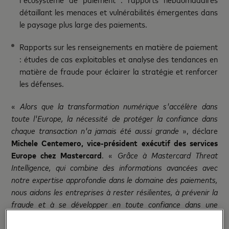
détaillant les menaces et vulnérabilités émergentes dans
le paysage plus large des paiements.
Rapports sur les renseignements en matière de paiement
: études de cas exploitables et analyse des tendances en
matière de fraude pour éclairer la stratégie et renforcer
les défenses.
«
Alors que la transformation numérique s'accélère dans
toute l'Europe, la nécessité de protéger la confiance dans
chaque transaction n'a jamais été aussi grande
», déclare
Michele Centemero, vice-président exécutif des services
Europe chez Mastercard
. «
Grâce à Mastercard Threat
Intelligence, qui combine des informations avancées avec
notre expertise approfondie dans le domaine des paiements,
nous aidons les entreprises à rester résilientes, à prévenir la
fraude et à se développer en toute confiance dans une
économie de plus en plus connectée.
»