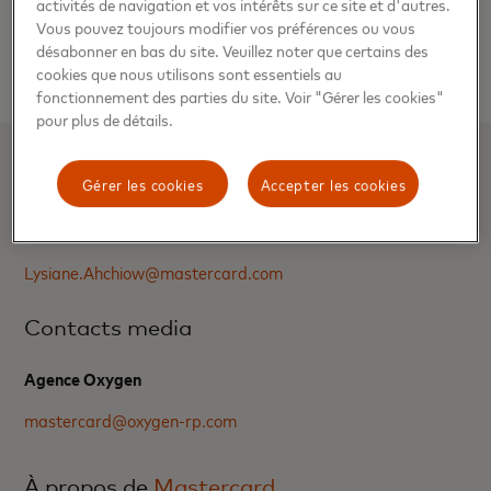
activités de navigation et vos intérêts sur ce site et d'autres.
travaillé avec Mastercard sur cette initiative”
, explique
Vous pouvez toujours modifier vos préférences ou vous
Stavan Parikh, Vice-Président et Directeur Général des
désabonner en bas du site. Veuillez noter que certains des
paiements chez Google.
cookies que nous utilisons sont essentiels au
fonctionnement des parties du site. Voir "Gérer les cookies"
pour plus de détails.
Contacts media
Gérer les cookies
Accepter les cookies
Lysiane Ahchiow
Lysiane.Ahchiow@mastercard.com
Contacts media
Agence Oxygen
mastercard@oxygen-rp.com
À propos de
Mastercard