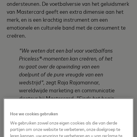
ondersteunen. De voetbalversie van het geluidsmerk
van Mastercard geeft een extra dimensie aan het
merk, en is een krachtig instrument om een
emotionele en culturele band met de consument te
creëren.
"We weten dat een bal voor voetbalfans
Priceless®-momenten kan creëren, of het
nu gaat over de opwinding van een
doelpunt of de pure vreugde van een
wedstrijd",
zegt Raja Rajamannar,
wereldwijde marketing en communicatie
direteur bij Mastercard.
"Sinds het begin
van de pandemie zijn we snel moeten
overstappen van een fysieke naar een
Hoe we cookies gebruiken
digitale ervaring om ons aan te passen
We gebruiken zowel onze eigen cookies als die van derde
aan de situatie. Met de #PricelessWave
partijen om onze website te verbeteren, onze doelgroep te
leren kennen, uw ervaring te verbeteren en u van reclame te