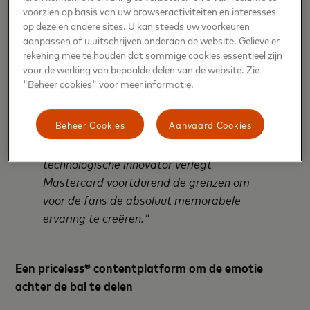
wilden we voetbalfans over de hele wereld
voorzien op basis van uw browseractiviteiten en interesses
eraan herinneren dat voetbal een feest
op deze en andere sites. U kan steeds uw voorkeuren
kan zijn, dat wanneer het gedeeld wordt,
aanpassen of u uitschrijven onderaan de website. Gelieve er
zelfs op afstand, onbetaalbaar is. Met
rekening mee te houden dat sommige cookies essentieel zijn
voor de werking van bepaalde delen van de website. Zie
deze campagne wilden we de fans dichter
"Beheer cookies" voor meer informatie.
bij hun passie voor voetbal en hun helden
op het veld brengen, vanuit het comfort
Beheer Cookies
Aanvaard Cookies
van hun eigen huis om een onvergetelijk
moment te kunnen beleven. Als
technologische innovator verlegt
Mastercard voortdurend de grenzen om
voor de fans de absoluut memorabele
ervaring te creëren."
Een priceless® contentplatform om de emotie
achter de bal te delen