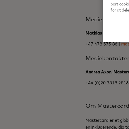
bort cooki
for at del
Mediekontakte
Mathias Fløtaker, Ge
+47 478 575 86 |
mat
Mediekontakte
Andrea Axon, Master
+44 (0)20 3818 2816
Om Mastercar
Mastercard er et glob
en inkluderende, digit