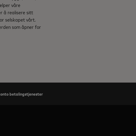
elper våre
 å realisere sitt
for selskapet vårt.
verden som åpner for
konto betalingstjenester