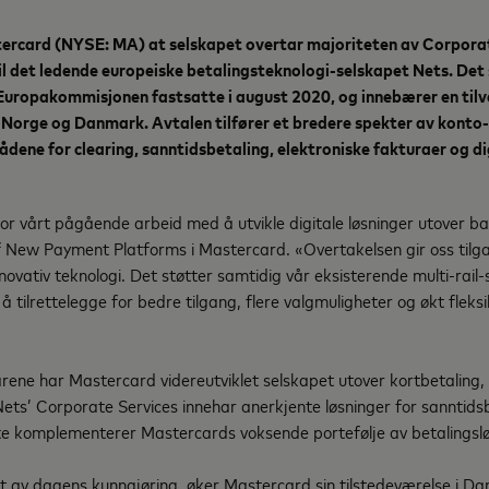
tercard (NYSE: MA) at selskapet overtar majoriteten av Corpora
l det ledende europeiske betalingsteknologi-selskapet Nets. Det s
Europakommisjonen fastsatte i august 2020, og innebærer en til
Norge og Danmark. Avtalen tilfører et bredere spekter av konto-t
dene for clearing, sanntidsbetaling, elektroniske fakturaer og di
or vårt pågående arbeid med å utvikle digitale løsninger utover ba
f New Payment Platforms i Mastercard. «Overtakelsen gir oss til
ovativ teknologi. Det støtter samtidig vår eksisterende multi-rail-s
 tilrettelegge for bedre tilgang, flere valgmuligheter og økt fleksib
rene har Mastercard videreutviklet selskapet utover kortbetaling, 
 Nets’ Corporate Services innehar anerkjente løsninger for sanntidsb
te komplementerer Mastercards voksende portefølje av betalings
at av dagens kunngjøring, øker Mastercard sin tilstedeværelse i D