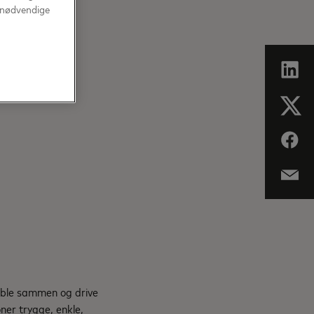
r nødvendige
koble sammen og drive
ner trygge, enkle,