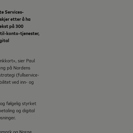
te Services-
kjer etter å ha
vekst på 300
il-konto-tjenester,
gital
nkkort», sier Paul
gang på Nordens
trategi (fullservice-
ilitet ved inn- og
og følgelig styrket
etaling og digital
løsninger.
anmark og Norge.