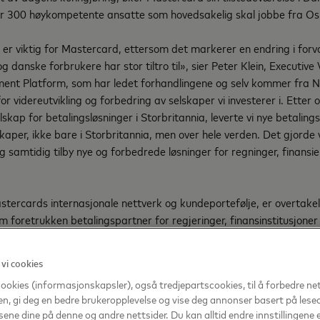
er 300 høykompetente ansatte som hovedsakelig skal jobbe fra Os
er viktig for Mastercard, ettersom det markerer en endring i forv
 danske forbrukere har stor tiltro til», sier Peter Klein, Executive 
nt Platform, som har ledet forhandlingene og selv kommer fra N
or videreutvikling og forbedring av selskaper vi investerer i. Etter
skap for betalingsløsninger i Storbritannia, leverte vi nye betalingst
kaper, ikke bare i Storbritannia, men over hele verden. Det gjorde
 samtidig tilby nye og forbedrede løsninger for regninger, finansiel
tercards internasjonale nettverk og kundeportefølje, er overtake
m foretrukken betalingspartner for regjeringer, finansinstitusjoner
verden.
 vi cookies
cookies (informasjonskapsler), også tredjepartscookies, til å forbedre ne
, gi deg en bedre brukeropplevelse og vise deg annonser basert på lese
sene dine på denne og andre nettsider. Du kan alltid endre innstillingene e