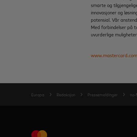
smarte og tilgjengelig
innovasjoner og løsnin
potensial. Vår anstendi
Med forbindelser på tv
uvurderlige muligheter 
www.mastercard.co
Europa
Redaksjon
Pressemeldinger
no