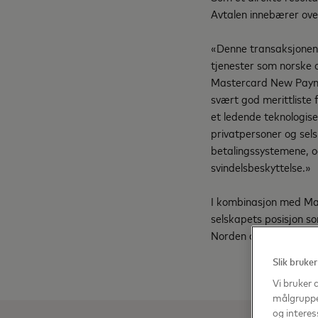
Avtalen innebærer ov
«Denne transaksjonen 
tjenester som norske og
Mastercard New Payme
svært god merittliste f
et ledende teknologisel
privatpersoner og sels
betalingssystemene, og
svindelsbeskyttelse.»
I kombinasjon med Mas
selskapets posisjon so
Norden og i resten av 
Slik bruker
Vi bruker 
målgruppen
og interes