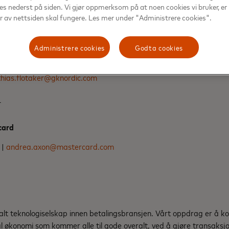
es nederst på siden. Vi gjør oppmerksom på at noen cookies vi bruker, e
er av nettsiden skal fungere. Les mer under "Administrere cookies".
r
Administrere cookies
Godta cookies
elmuyden Kiese
hias.flotaker@gknordic.com
r
card
 |
andrea.axon@mastercard.com
d
alt teknologiselskap innen betalingsbransjen. Vårt oppdrag er å 
al økonomi som kommer alle til gode overalt, ved å gjøre transaksjo