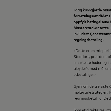
I dag kunngjorde Mas
forretningsområdet ti
oppfylt betingelsene 
Mastercard-ansatte i 
inkludert tjenesteområ
regningsbetaling.
«Dette er en milepæl f
Stoddart, president o
smarteste hoder og inn
tilbyder), med mål om å
utbetalinger.»
Gjennom de tre siste å
multi-rail-strategien.
regningsbetaling. Det
Som et direkte result