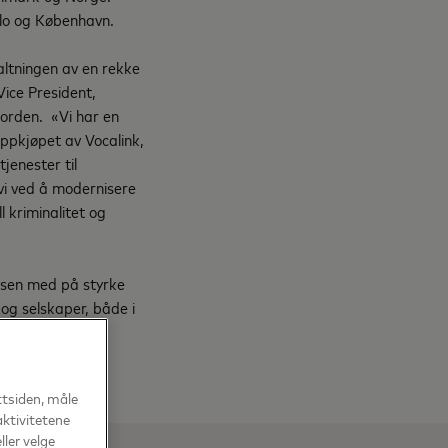
lo og København.
altningen av en rekke
Vice President,
orden. «Vi har en
 oppkjøpet av Vocalink,
jenester til
 vi ved å modernisere
l kriminalitet og
lsen med på styrke
 og selskaper, både i
ttsiden, måle
aktivitetene
ller velge