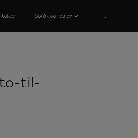
ntakter
Språk og region
o-til-