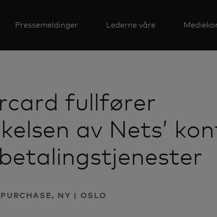
Pressemeldinger
Lederne våre
Medieko
card fullfører
kelsen av Nets’ kont
betalingstjenester
| PURCHASE, NY | OSLO