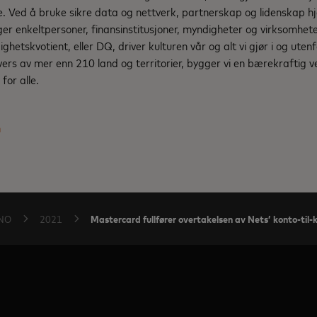
e. Ved å bruke sikre data og nettverk, partnerskap og lidenskap hj
ger enkeltpersoner, finansinstitusjoner, myndigheter og virksomheter
ghetskvotient, eller DQ, driver kulturen vår og alt vi gjør i og uten
ers av mer enn 210 land og territorier, bygger vi en bærekraftig 
for alle.
m
Mastercard fullfører overtakelsen av Nets’ konto-til-
-NO
2021