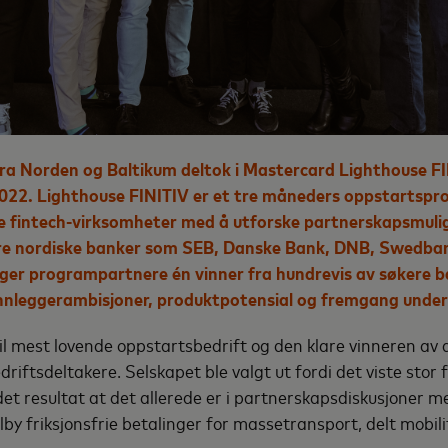
ra Norden og Baltikum deltok i Mastercard Lighthouse 
022. Lighthouse FINITIV er et tre
måneders oppstartspro
ke fintech-virksomheter med å utforske partnerskapsmul
re nordiske banker som SEB, Danske Bank, DNB, Swedban
ger programpartnere én vinner fra hundrevis av søkere ba
unnleggerambisjoner, produktpotensial og fremgang und
il mest lovende oppstartsbedrift og den klare vinneren av 
iftsdeltakere. Selskapet ble valgt ut fordi det viste stor 
t resultat at det allerede er i partnerskapsdiskusjoner 
lby friksjonsfrie betalinger for massetransport, delt mobili