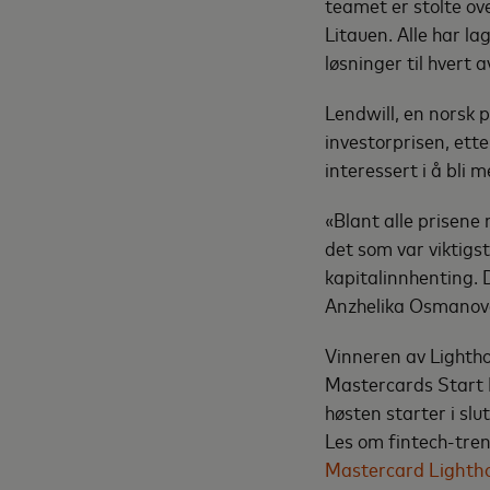
teamet er stolte ov
Litauen. Alle har l
løsninger til hvert 
Lendwill, en norsk 
investorprisen, ett
interessert i å bli 
«Blant alle prisene
det som var viktigst
kapitalinnhenting. D
Anzhelika Osmanova
Vinneren av Lightho
Mastercards Start 
høsten starter i sl
Les om fintech-tren
Mastercard Lighth