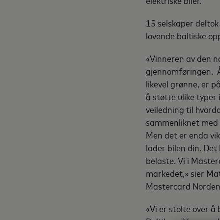
elektriske biler.
15 selskaper delto
lovende baltiske opp
«Vinneren av den n
gjennomføringen. Å
likevel grønne, er
å støtte ulike type
veiledning til hvor
sammenliknet med an
Men det er enda vik
lader bilen din. De
belaste. Vi i Master
markedet,» sier Ma
Mastercard Norden 
«Vi er stolte over 