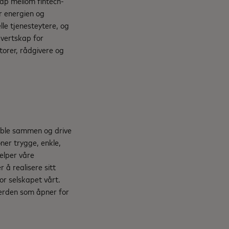
kap mellom fintech-
r energien og
lle tjenesteytere, og
vertskap for
orer, rådgivere og
koble sammen og drive
ner trygge, enkle,
elper våre
 å realisere sitt
for selskapet vårt.
verden som åpner for