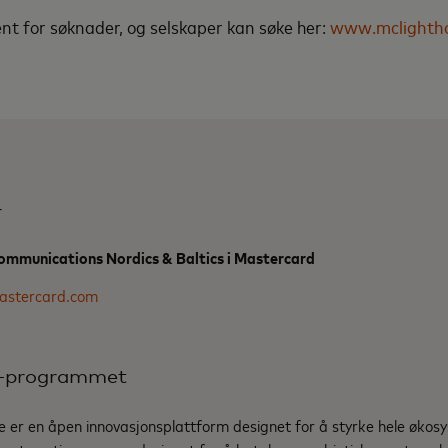
t for søknader, og selskaper kan søke her:
www.mclightho
r
ommunications Nordics & Baltics i Mastercard
astercard.com
-programmet
er en åpen innovasjonsplattform designet for å styrke hele økosys