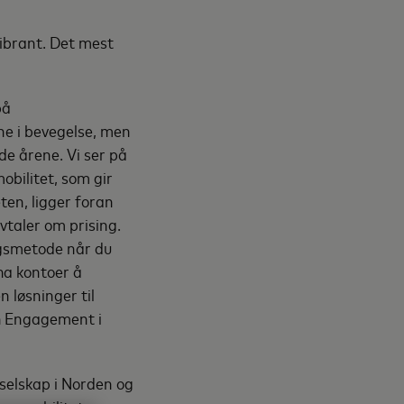
ibrant. Det mest
på
ne i bevegelse, men
e årene. Vi ser på
obilitet, som gir
ten, ligger foran
vtaler om prising.
ingsmetode når du
 ha kontoer å
n løsninger til
ch Engagement i
pselskap i Norden og