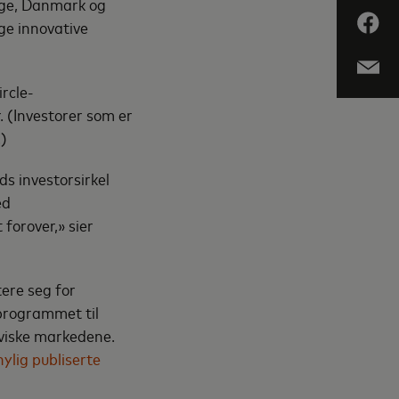
orge, Danmark og
nge innovative
rcle-
. (Investorer som er
.)
ds investorsirkel
ed
 forover,» sier
ere seg for
programmet til
tviske markedene.
nylig publiserte