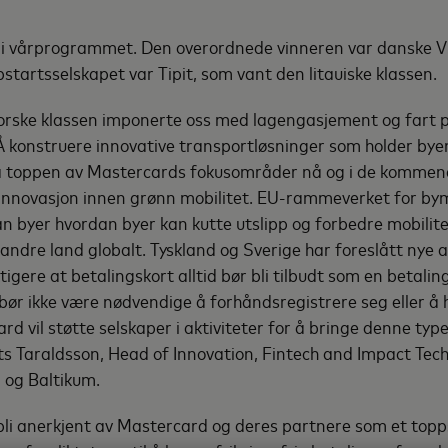
k i vårprogrammet. Den overordnede vinneren var danske V
startsselskapet var Tipit, som vant den litauiske klassen.
orske klassen imponerte oss med lagengasjement og fart 
 konstruere innovative transportløsninger som holder bye
 på toppen av Mastercards fokusområder nå og i de kommend
r innovasjon innen grønn mobilitet. EU-rammeverket for bym
dan byer hvordan byer kan kutte utslipp og forbedre mobilite
dre land globalt. Tyskland og Sverige har foreslått nye a
tigere at betalingskort alltid bør bli tilbudt som en betal
t bør ikke være nødvendige å forhåndsregistrere seg eller å
ard vil støtte selskaper i aktiviteter for å bringe denne type
ts Taraldsson, Head of Innovation, Fintech and Impact Te
og Baltikum.
å bli anerkjent av Mastercard og deres partnere som et top