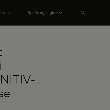
ntakter
Språk og region
t
i
NITIV-
se