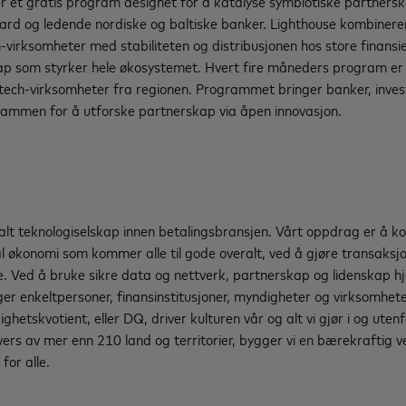
er et gratis program designet for å katalyse symbiotiske partners
ard og ledende nordiske og baltiske banker. Lighthouse kombinere
h-virksomheter med stabiliteten og distribusjonen hos store finansie
p som styrker hele økosystemet. Hvert fire måneders program er 
tech-virksomheter fra regionen. Programmet bringer banker, invest
sammen for å utforske partnerskap via åpen innovasjon.
d
alt teknologiselskap innen betalingsbransjen. Vårt oppdrag er å 
al økonomi som kommer alle til gode overalt, ved å gjøre transaksjo
e. Ved å bruke sikre data og nettverk, partnerskap og lidenskap hj
ger enkeltpersoner, finansinstitusjoner, myndigheter og virksomheter
ghetskvotient, eller DQ, driver kulturen vår og alt vi gjør i og uten
ers av mer enn 210 land og territorier, bygger vi en bærekraftig 
for alle.