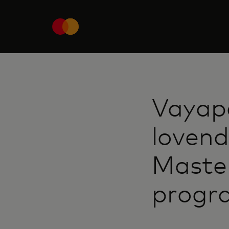
Vayap
lovend
Master
progr