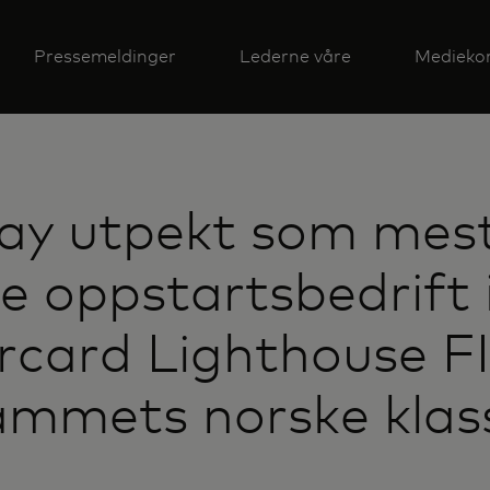
Pressemeldinger
Lederne våre
Medieko
ay utpekt som mes
e oppstartsbedrift 
card Lighthouse FI
ammets norske klas