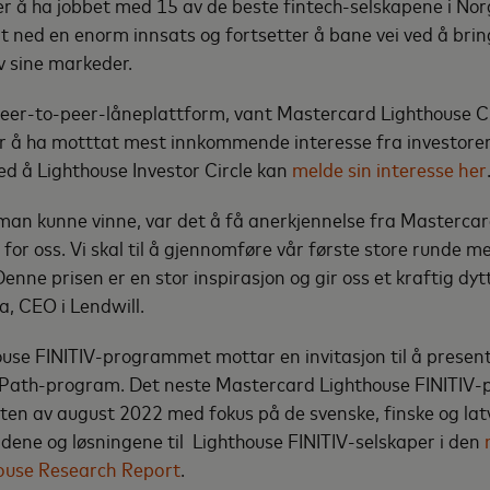
er å ha jobbet med 15 av de beste fintech-selskapene i N
agt ned en enorm innsats og fortsetter å bane vei ved å bri
av sine markeder.
peer-to-peer-låneplattform, vant Mastercard Lighthouse Ci
er å ha motttat mest innkommende interesse fra investorer
med å Lighthouse Investor Circle kan
melde sin interesse her
 man kunne vinne, var det å få anerkjennelse fra Mastercar
 for oss. Vi skal til å gjennomføre vår første store runde m
enne prisen er en stor inspirasjon og gir oss et kraftig dytt
, CEO i Lendwill.
use FINITIV-programmet mottar en invitasjon til å present
Path-program. Det neste Mastercard Lighthouse FINITIV-
utten av august 2022 med fokus på de svenske, finske og la
dene og løsningene til Lighthouse FINITIV-selskaper i den
ouse Research Report
.