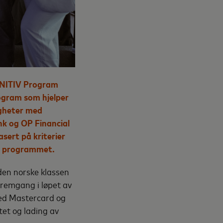
FINITIV Program
gram som hjelper
igheter med
k og OP Financial
sert på kriterier
er programmet.
den norske klassen
fremgang i løpet av
med Mastercard og
tet og lading av