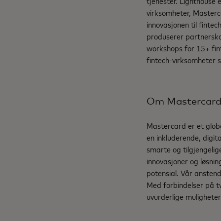
tjenester. Lighthouse 
virksomheter, Masterc
innovasjonen til fintec
produserer partnerska
workshops for 15+ fin
fintech-virksomheter 
Om Mastercar
Mastercard er et glob
en inkluderende, digit
smarte og tilgjengelig
innovasjoner og løsnin
potensial. Vår anstendi
Med forbindelser på tv
uvurderlige muligheter 