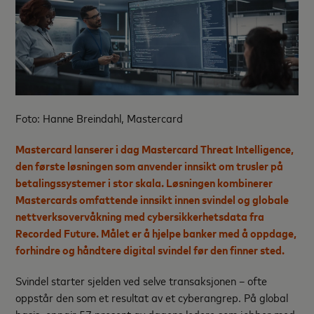
Foto: Hanne Breindahl, Mastercard
Mastercard lanserer i dag Mastercard Threat Intelligence,
den første løsningen som anvender innsikt om trusler på
betalingssystemer i stor skala. Løsningen kombinerer
Mastercards omfattende innsikt innen svindel og globale
nettverksovervåkning med cybersikkerhetsdata fra
Recorded Future. Målet er å hjelpe banker med å oppdage,
forhindre og håndtere digital svindel før den finner sted.
Svindel starter sjelden ved selve transaksjonen – ofte
oppstår den som et resultat av et cyberangrep. På global
basis, oppgir 57 prosent av dagens ledere som jobber med