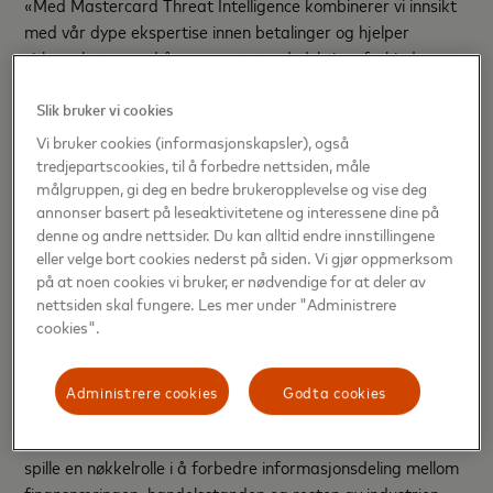
«Med Mastercard Threat Intelligence kombinerer vi innsikt
med vår dype ekspertise innen betalinger og hjelper
virksomheter med å være motstandsdyktige, forhindre
svindel og vokse i en stadig mer sammenkoblet økonomi.»
Slik bruker vi cookies
Lanseringen av
Mastercard Threat Intelligence
kommer
Vi bruker cookies (informasjonskapsler), også
under ett år etter at Mastercard fullførte oppkjøpet av
tredjepartscookies, til å forbedre nettsiden, måle
Recorded Future. Det viser selskapenes felles satsing på å
målgruppen, gi deg en bedre brukeropplevelse og vise deg
levere en helhetlig, kunnskapsdrevet tilnærming til å sikre
annonser basert på leseaktivitetene og interessene dine på
denne og andre nettsider. Du kan alltid endre innstillingene
den digitale økonomien.
eller velge bort cookies nederst på siden. Vi gjør oppmerksom
på at noen cookies vi bruker, er nødvendige for at deler av
«Effektiv cybersikkerhet vil i økende grad avhenge av
nettsiden skal fungere. Les mer under "Administrere
informasjon om trusler, som går på tvers av sektorer og
cookies".
regioner,» sier Tracy (Kitten) Goldberg, direktør for
cybersikkerhet ved Javelin Strategy & Research og
fortsetter:
Administrere cookies
Godta cookies
«Aktører med tilgang til transaksjonsdata og analyser vil
spille en nøkkelrolle i å forbedre informasjonsdeling mellom
finansnæringen, handelsstanden og resten av industrien.»