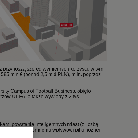
az przynoszą szereg wymiernych korzyści, w tym
 585 mln € (ponad 2,5 mld PLN), m.in. poprzez
rsity Campus of Football Business, objęło
trzów UEFA, a także wywiady z 2 tys.
mi powstania inteligentnych miast (z liczbą
o to dzięki ogromnemu wpływowi piłki nożnej