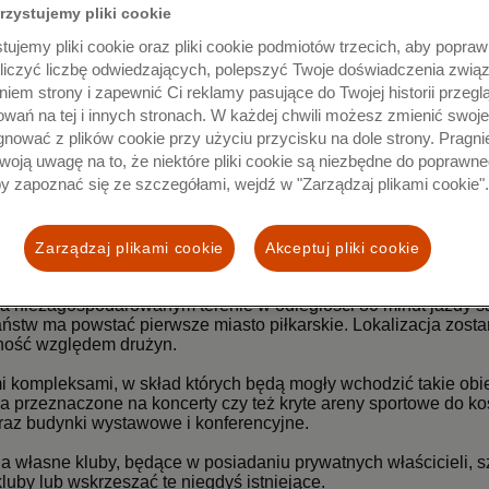
rzystujemy pliki cookie
 powstanie najbardziej zaawansowany technologicznie stadion, 
ujemy pliki cookie oraz pliki cookie podmiotów trzecich, aby poprawi
esu miasta i wpłynie na rozwój inteligentnej infrastruktury w za
oliczyć liczbę odwiedzających, polepszyć Twoje doświadczenia zwią
licyjnymi.
iem strony i zapewnić Ci reklamy pasujące do Twojej historii przegl
stotniejszym wnioskiem z badania jest to, jak ogromny wp
ł
yw m
owań na tej i innych stronach. W każdej chwili możesz zmienić swoje
15 km od niego, w otoczeniu nieu
ż
ytk
ó
w. To zwyczajnie si
ę
nie 
gnować z plików cookie przy użyciu przycisku na dole strony. Pragn
woją uwagę na to, że niektóre pliki cookie są niezbędne do poprawne
by zapoznać się ze szczegółami, wejdź w "Zarządzaj plikami cookie".
 dotyczące wydatków ponoszonych w miastach będących gospod
diolanie i Kijowie liczba transakcji realizowanych w dniu mecz
e rozwój piłkarskiego miasta i sukcesy drużyny gospodarzy bę
Zarządzaj plikami cookie
Akceptuj pliki cookie
t na niezagospodarowanym terenie w odległości 80 minut jazdy
ństw ma powstać pierwsze miasto piłkarskie. Lokalizacja zosta
alność względem drużyn.
 kompleksami, w skład których będą mogły wchodzić takie obiek
ca przeznaczone na koncerty czy też kryte areny sportowe do k
oraz budynki wystawowe i konferencyjne.
 własne kluby, będące w posiadaniu prywatnych właścicieli, s
luby lub wskrzeszać te niegdyś istniejące.