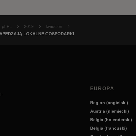
pl-PL
2019
kwiecień
NAPĘDZAJĄ LOKALNE GOSPODARKI
EUROPA
l-
Region (angielski)
Austria (niemiecki)
Belgia (holenderski)
Belgia (francuski)