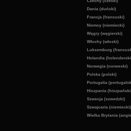
Czechy (czeski)
Dania (duński)
Francja (francuski)
Niemcy (niemiecki)
Węgry (węgierski)
Włochy (włoski)
Luksemburg (francusk
Holandia (holenderski
Norwegia (norweski)
Polska (polski)
Portugalia (portugalsk
Hiszpania (hiszpański
Szwecja (szwedzki)
Szwajcaria (niemiecki)
Wielka Brytania (angie