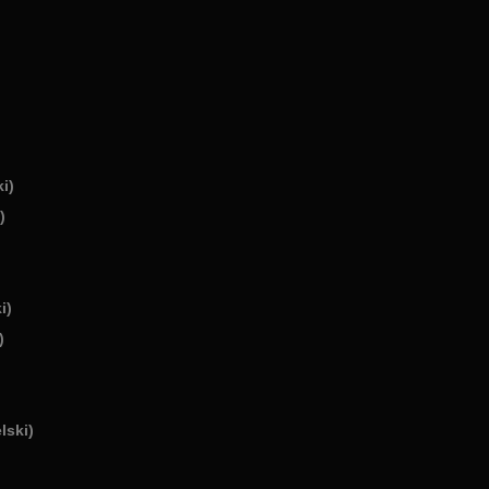
i)
)
i)
)
lski)