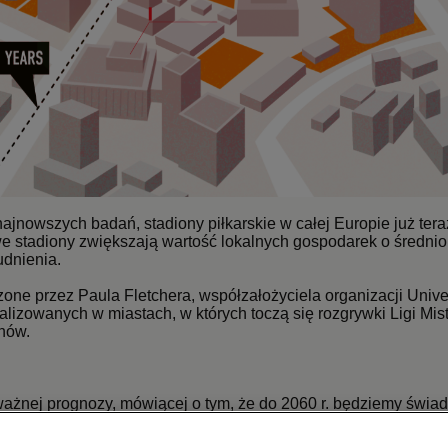
ajnowszych badań, stadiony piłkarskie w całej Europie już ter
we stadiony zwiększają wartość lokalnych gospodarek o średnio
udnienia.
ne przez Paula Fletchera, współzałożyciela organizacji Unive
alizowanych w miastach, w których toczą się rozgrywki Ligi Mis
nów.
żnej prognozy, mówiącej o tym, że do 2060 r. będziemy świadka
), których centralnym punktem będą superstadiony — a wszystk