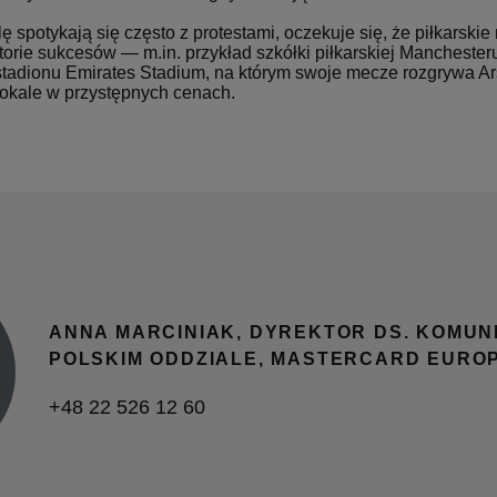
ę spotykają się często z protestami, oczekuje się, że piłkarski
ie sukcesów — m.in. przykład szkółki piłkarskiej Manchesteru C
stadionu Emirates Stadium, na którym swoje mecze rozgrywa Ars
 lokale w przystępnych cenach.
ANNA MARCINIAK, DYREKTOR DS. KOMUN
POLSKIM ODDZIALE, MASTERCARD EURO
+48 22 526 12 60