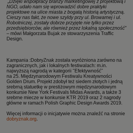
„Dzięki współpracy branży marketingowej z projektową i
NGO, udało nam się wprowadzić dobre praktyki
projektowe na ulice miasta z bogatą historią artystyczną.
Cieszy nas fakt, że nowe szyldy przy ul. Browarnej i ul.
Robotniczej, zostały dobrze przyjęte nie tylko przez
przedsiębiorców, ale również przez lokalną społeczność”
– mówi Małgorzata Bujak ze stowarzyszenia Traffic
Design.
Kampania :DobryZnak została wyróżniona zarówno na
zagranicznych, jak i lokalnych festiwalach: m.in.
najwyższą nagrodą w kategorii "Efektywność"
na 25. Międzynarodowym Festiwalu Kreatywności
Golden Drum. Projekt zdobył też siedem złotych i jedną
srebrną statuetkę w prestiżowym międzynarodowym
konkursie New York Festivals Midas Awards, a także 3
srebrne miecze w konkursie KTR 2019 oraz 2 nagrody
główne w ramach Polish Graphic Design Awards 2019.
Więcej informacji o inicjatywie można znaleźć na stronie
dobryznak.org
.