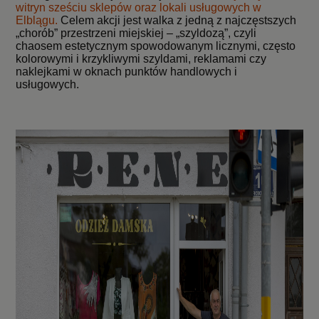
witryn sześciu sklepów oraz lokali usługowych w
Elblągu.
Celem akcji jest walka z jedną z najczęstszych
„chorób” przestrzeni miejskiej – „szyldozą”, czyli
chaosem estetycznym spowodowanym licznymi, często
kolorowymi i krzykliwymi szyldami, reklamami czy
naklejkami w oknach punktów handlowych i
usługowych.