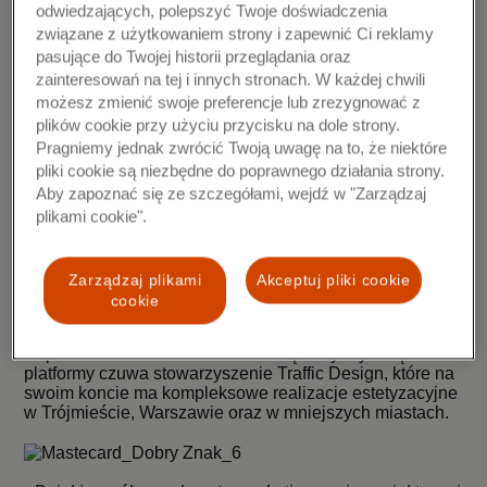
Mieszkańcy natomiast zyskują coś bezcennego –
odwiedzających, polepszyć Twoje doświadczenia
piękniejszą okolicę, w której będzie się przyjemniej żyło”
związane z użytkowaniem strony i zapewnić Ci reklamy
–
mówi Jerzy Hołub, dyrektor marketingu w polskim
pasujące do Twojej historii przeglądania oraz
oddziale Mastercard Europe.
zainteresowań na tej i innych stronach. W każdej chwili
W zeszłym roku inauguracji akcji towarzyszył
możesz zmienić swoje preferencje lub zrezygnować z
ogólnopolski konkurs, w którym również można było
plików cookie przy użyciu przycisku na dole strony.
wygrać renowacje szyldów, jednak wtedy o nagrodę
Pragniemy jednak zwrócić Twoją uwagę na to, że niektóre
walczyli sami przedsiębiorcy. Tym razem rywalizowały
pliki cookie są niezbędne do poprawnego działania strony.
miasta. Mimo, że tegoroczne głosowanie już się
Aby zapoznać się ze szczegółami, wejdź w "Zarządzaj
zakończyło, akcja :DobryZnak trwa nadal. Mali
przedsiębiorcy z całej Polski mogą korzystać z platformy
plikami cookie".
dobryznak.org
, na której znajdą m.in. bazę
profesjonalnych projektantów oraz szyldziarzy, wraz z
bezpośrednim kontaktem do nich, co ułatwi im
Zarządzaj plikami
Akceptuj pliki cookie
przeprowadzenie metamorfozy w swoim sklepie lub
cookie
lokalu usługowym. Na stronie można także znaleźć dział
z poradami ogólnymi, dotyczącymi marketingowego
wsparcia biznesu. Nad zawartością merytoryczną
platformy czuwa stowarzyszenie Traffic Design, które na
swoim koncie ma kompleksowe realizacje estetyzacyjne
w Trójmieście, Warszawie oraz w mniejszych miastach.