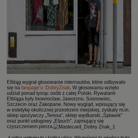
Elbląg wygrał głosowanie internautów, które odbywało
się na
fanpage’u :DobryZnak
. W głosowaniu wzięło
udział ponad tysiąc osób z całej Polski. Rywalami
Elbląga były Inowrocław, Jaworzno, Sosnowiec,
Szczecin oraz Zakopane. Nowy wygląd, wpisujący się
w estetykę okolicznej przestrzeni miejskiej, zyskały m.in.
sklep spożywczy „Teresa”, sklep wędkarski „Spławik”
oraz punkt usługowy „Elpuch”, zajmujący się
czyszczeniem pierza.
„
Ładne witryny to i ładna ulica. Wcześniej ta okolica była