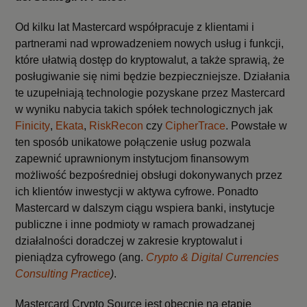
Od kilku lat Mastercard współpracuje z klientami i
partnerami nad wprowadzeniem nowych usług i funkcji,
które ułatwią dostęp do kryptowalut, a także sprawią, że
posługiwanie się nimi będzie bezpieczniejsze. Działania
te uzupełniają technologie pozyskane przez Mastercard
w wyniku nabycia takich spółek technologicznych jak
Finicity
,
Ekata
,
RiskRecon
czy
CipherTrace
. Powstałe w
ten sposób unikatowe połączenie usług pozwala
zapewnić uprawnionym instytucjom finansowym
możliwość bezpośredniej obsługi dokonywanych przez
ich klientów inwestycji w aktywa cyfrowe. Ponadto
Mastercard w dalszym ciągu wspiera banki, instytucje
publiczne i inne podmioty w ramach prowadzanej
działalności doradczej w zakresie kryptowalut i
pieniądza cyfrowego (ang.
Crypto & Digital Currencies
Consulting Practice
)
.
Mastercard Crypto Source jest obecnie na etapie