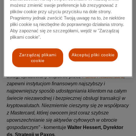
i niezawodnej technologii dla instytucji finansowych.
możesz zmienić swoje preferencje lub zrezygnować z
plików cookie przy użyciu przycisku na dole strony.
Nasz innowacyjny produkt kryptowalutowy zapewnia
Pragniemy jednak zwrócić Twoją uwagę na to, że niektóre
wybór w odpowiedniej, dużej skali oraz niezmiennie
pliki cookie są niezbędne do poprawnego działania strony.
będzie przynosić jedyne w swoim rodzaju możliwości
Aby zapoznać się ze szczegółami, wejdź w "Zarządzaj
bankom, które starają się oferować nowe,
plikami cookie".
zaawansowane usługi swoim klientom” –
podsumowuje
Jorn Lambert, Dyrektor ds. Cyfryzacji w Mastercard
.
Zarządzaj plikami
Akceptuj pliki cookie
cookie
„
Mastercard dysponuje potężną siecią instytucji
finansowych na całym świecie.
Nowy, wyjątkowy pakiet
usług, opracowany wspólnie przez
Paxos i Mastercard
,
zapewni instytucjom finansowym najszybszy i
najpewniejszy sposób udostępniania klientom na całym
świecie niezawodnej i bezpiecznej obsługi transakcji w
kryptowalutach.
Niezmiernie cieszymy się ze współpracy
z Mastercard, której owocem jest coraz szybsze
upowszechnianie się aktywów cyfrowych w obrocie
gospodarczym” -
komentuje
Walter Hessert, Dyrektor
ds. Strategii w Paxos
.