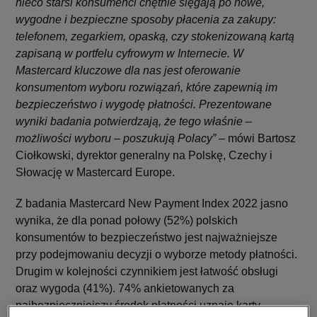
nieco starsi konsumenci chętnie sięgają po nowe,
wygodne i bezpieczne sposoby płacenia za zakupy:
telefonem, zegarkiem, opaską, czy stokenizowaną kartą
zapisaną w portfelu cyfrowym w Internecie. W
Mastercard kluczowe dla nas jest oferowanie
konsumentom wyboru rozwiązań, które zapewnią im
bezpieczeństwo i wygodę płatności. Prezentowane
wyniki badania potwierdzają, że tego właśnie –
możliwości wyboru – poszukują Polacy”
– mówi Bartosz
Ciołkowski, dyrektor generalny na Polskę, Czechy i
Słowację w Mastercard Europe.
Z badania Mastercard New Payment Index 2022 jasno
wynika, że dla ponad połowy (52%) polskich
konsumentów to bezpieczeństwo jest najważniejsze
przy podejmowaniu decyzji o wyborze metody płatności.
Drugim w kolejności czynnikiem jest łatwość obsługi
oraz wygoda (41%). 74% ankietowanych za
najbezpieczniejszy środek płatności uznaje karty