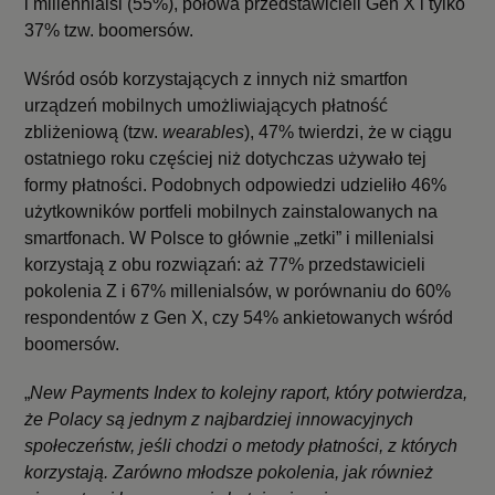
i millennialsi (55%), połowa przedstawicieli Gen X i tylko
37% tzw. boomersów.
Wśród osób korzystających z innych niż smartfon
urządzeń mobilnych umożliwiających płatność
zbliżeniową (tzw.
wearables
), 47% twierdzi, że w ciągu
ostatniego roku częściej niż dotychczas używało tej
formy płatności. Podobnych odpowiedzi udzieliło 46%
użytkowników portfeli mobilnych zainstalowanych na
smartfonach. W Polsce to głównie „zetki” i millenialsi
korzystają z obu rozwiązań: aż 77% przedstawicieli
pokolenia Z i 67% millenialsów, w porównaniu do 60%
respondentów z Gen X, czy 54% ankietowanych wśród
boomersów.
„
New Payments Index to kolejny raport, który potwierdza,
że Polacy są jednym z najbardziej innowacyjnych
społeczeństw, jeśli chodzi o metody płatności, z których
korzystają. Zarówno młodsze pokolenia, jak również