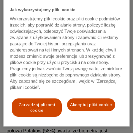
zbliżeniowe, a 53% Polaków wskazuje portfel mobilny w
smartfonie jako bezpieczną metodę transakcji.
Jak wykorzystujemy pliki cookie
Wykorzystujemy pliki cookie oraz pliki cookie podmiotów
Biometria: połączenie bezpieczeństwa i
trzecich, aby poprawić działanie strony, policzyć liczbę
wygody przy kasie
odwiedzających, polepszyć Twoje doświadczenia
związane z użytkowaniem strony i zapewnić Ci reklamy
pasujące do Twojej historii przeglądania oraz
Konsumenci dostrzegają również wygodę, jaką może
zainteresowań na tej i innych stronach. W każdej chwili
oferować biometria - około pięciu na dziesięciu Polaków
możesz zmienić swoje preferencje lub zrezygnować z
zgadza się, że łatwiej jest płacić przy jej użyciu. Ponad
plików cookie przy użyciu przycisku na dole strony.
połowa (54%) polskich ankietowanych twierdzi, że w
Pragniemy jednak zwrócić Twoją uwagę na to, że niektóre
pliki cookie są niezbędne do poprawnego działania strony.
ciągu ostatniego roku częściej niż dotychczas korzystało
Aby zapoznać się ze szczegółami, wejdź w "Zarządzaj
z technologii biometrycznych podczas zakupów – to
plikami cookie".
najwięcej w skali wszystkich badanych krajów w
Europie.
Zarządzaj plikami
Akceptuj pliki cookie
Z badania New Payments Index wynika, że biometria
cookie
uznawana jest za wygodniejszą i bezpieczniejszą
metodę autentykacji, niż tradycyjne rozwiązania. Ponad
połowa Polaków (58%) uważa, że biometria jest